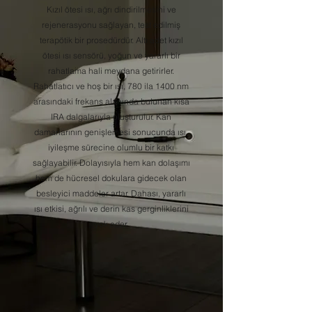
Kızıl ötesi ısı, ağrı dindirilmesini ve
rejenerasyonu sağlayan, test edilmiş
terapötik bir prosedürdür. Altı adet kızıl
ötesi ısı sensörü, yoğun ve yararlı bir
rahatlama hali meydana getirirler.
Rahatlatıcı ve hoş bir ısı, 780 ila 1400 nm
arasındaki frekans alanında bulunan kısa
IRA dalgalarıyla oluşturulur. Kan
damarlarının genişlemesi sonucunda ısı,
iyileşme sürecine olumlu bir katkı
sağlayabilir. Dolayısıyla hem kan dolaşımı
hem de hücresel dokulara gidecek olan
besleyici maddeler artar. Dahası, yararlı
ısı etkisi, ağrılı ve derin kas gerginliklerini
yok eder.