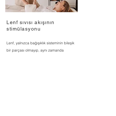
Lenf sıvısı akışının
stimülasyonu
Lenf, yalnızca bağışıklık sisteminin bileşik
bir parçası olmayıp, aynı zamanda
metabolik son ürünlerin atılmasında da
önemli bir rol oynamaktadır. Düzenli olarak
uygulanacak stimülasyon size stabil bir
bağışıklık sistemi ve iyi çalışan bir
metabolizma kazandırır.