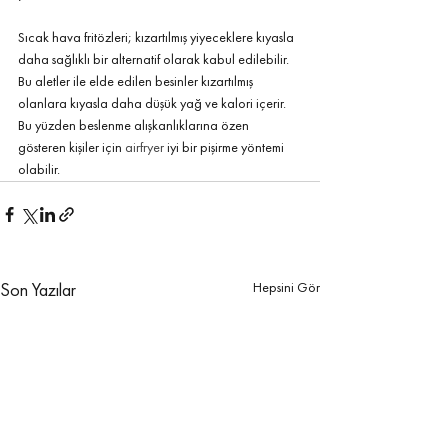
Sıcak hava fritözleri; kızartılmış yiyeceklere kıyasla 
daha sağlıklı bir alternatif olarak kabul edilebilir. 
Bu aletler ile elde edilen besinler kızartılmış 
olanlara kıyasla daha düşük yağ ve kalori içerir. 
Bu yüzden beslenme alışkanlıklarına özen 
gösteren kişiler için 
airfryer
 iyi bir pişirme yöntemi 
olabilir. 
Hepsini Gör
Son Yazılar