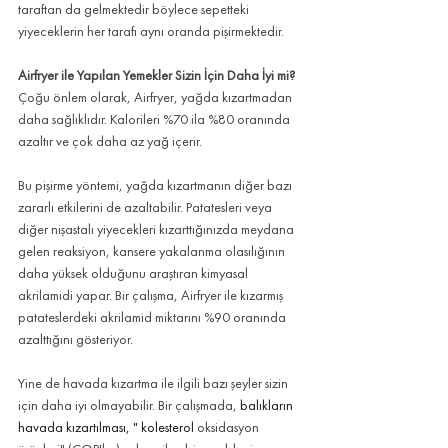
taraftan da gelmektedir böylece sepetteki 
yiyeceklerin her tarafı aynı oranda pişirmektedir.
Airfryer ile Yapılan Yemekler Sizin İçin Daha İyi mi?
Çoğu önlem olarak, Airfryer, yağda kızartmadan 
daha sağlıklıdır. Kalorileri %70 ila %80 oranında 
azaltır ve çok daha az yağ içerir.
Bu pişirme yöntemi, yağda kızartmanın diğer bazı 
zararlı etkilerini de azaltabilir. Patatesleri veya 
diğer nişastalı yiyecekleri kızarttığınızda meydana 
gelen reaksiyon, kansere yakalanma olasılığının 
daha yüksek olduğunu araştıran kimyasal 
akrilamidi yapar. Bir çalışma, Airfryer ile kızarmış 
patateslerdeki akrilamid miktarını %90 oranında 
azalttığını gösteriyor.
Yine de havada kızartma ile ilgili bazı şeyler sizin 
için daha iyi olmayabilir. Bir çalışmada, 
balıkların 
havada kızartılması, " 
kolesterol 
oksidasyon 