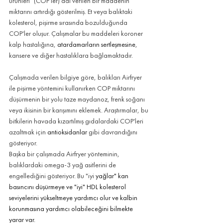
ürünleri" (COP'ler) adı verilen bir maddenin 
miktarını artırdığı gösterilmiş. Et veya balıktaki 
kolesterol, pişirme sırasında bozulduğunda 
COP'ler oluşur. Çalışmalar bu maddeleri koroner 
kalp hastalığına, 
atardamarların sertleşmesine
, 
kansere ve diğer hastalıklara bağlamaktadır.
Çalışmada verilen bilgiye göre, balıkları Airfryer 
ile pişirme yöntemini kullanırken COP miktarını 
düşürmenin bir yolu taze maydanoz, frenk soğanı 
veya ikisinin bir karışımını eklemek. Araştırmalar, bu 
bitkilerin havada kızartılmış gıdalardaki COP'leri 
azaltmak için 
antioksidanlar 
gibi davrandığını 
gösteriyor.
Başka bir çalışmada Airfryer yönteminin, 
balıklardaki omega-3 yağ asitlerini de 
engellediğini gösteriyor. Bu "iyi 
yağlar" 
kan 
basıncını
 düşürmeye ve "iyi" HDL kolesterol 
seviyelerini yükseltmeye yardımcı olur ve 
kalbin
korunmasına yardımcı olabileceğini bilmekte 
yarar var.