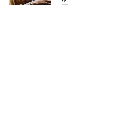
Online Diyet
Online diyet danışmanlığıyla ilgili detaylı
bilgi ve randevu için;
Tıbbi Sorumluluk
Reddi
Bu sitede yer alan makaleler tamamen
bilgilendirme amaçlı olup, tanı ve tedavi
amacıyla kullanılmamalıdır.
Tüm sağlık sorunları için uzman doktorlarınıza
başvurunuz.