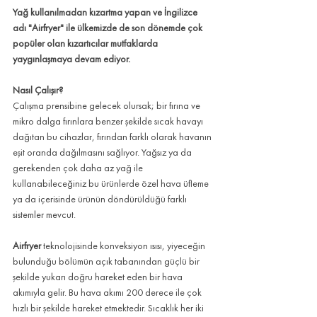
Yağ kullanılmadan kızartma yapan ve İngilizce 
adı "Airfryer" ile ülkemizde de son dönemde çok 
popüler olan kızartıcılar mutfaklarda 
yaygınlaşmaya devam ediyor.
Nasıl Çalışır?
Çalışma prensibine gelecek olursak; bir fırına ve 
mikro dalga fırınlara benzer şekilde sıcak havayı 
dağıtan bu cihazlar, fırından farklı olarak havanın 
eşit oranda dağılmasını sağlıyor. Yağsız ya da 
gerekenden çok daha az yağ ile 
kullanabileceğiniz bu ürünlerde özel hava üfleme 
ya da içerisinde ürünün döndürüldüğü farklı 
sistemler mevcut.
Airfryer
 teknolojisinde konveksiyon ısısı, yiyeceğin 
bulunduğu bölümün açık tabanından güçlü bir 
şekilde yukarı doğru hareket eden bir hava 
akımıyla gelir. Bu hava akımı 200 derece ile çok 
hızlı bir şekilde hareket etmektedir. Sıcaklık her iki 