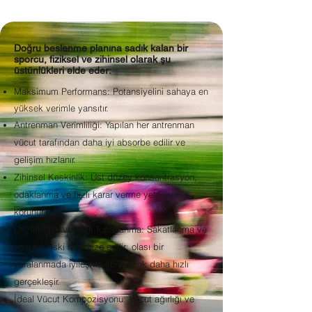
Doğru beslenme planına sadık kalan bir
sporcu, fiziksel ve zihinsel olarak şu
üstünlükleri elde eder:
Maksimum Performans: Potansiyelini sahaya en
yüksek verimle yansıtır.
Antrenman Verimliliği: Yapılan her antrenman
vücut tarafından daha iyi absorbe edilir ve
gelişim hızlanır.
Zihinsel Keskinlik: Üst düzey konsantrasyon,
odaklanma ve hızlı karar verme yeteneği
korunur.
Dayanıklılık ve Hızlı Toparlanma: Sakatlanma ve
hastalık riski minimize edilir; olası bir
yaralanmada iyileşme süreci çok daha hızlı
gerçekleşir.
İdeal Vücut Kompozisyonu: Vücut ağırlığı ve