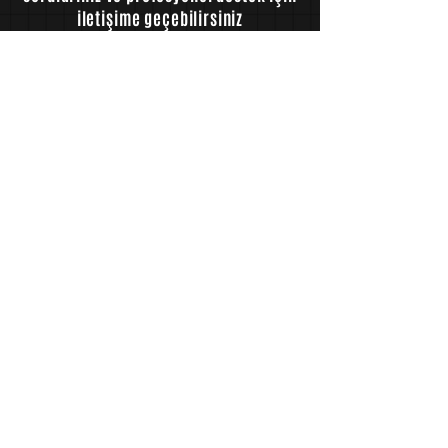
iletişime geçebilirsiniz
İLETİŞİME GEÇ
FURKAN BÜYÜKBAYRAKTAR
BESLENME VE DİYET DANIŞMANLIĞI
Beyazıtpaşa Mahallesi, Tabakhane Caddesi, No:
33, Daire: 19, Amasya/Merkez
+90 544 475 52 75
info@furkanbuyukbayraktar.com
İÇERİK
Hakkımda
Blog
Hizmetler
Hesaplamalar