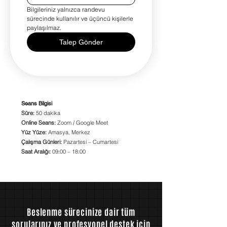
Bilgileriniz yalnızca randevu 
sürecinde kullanılır ve üçüncü kişilerle 
paylaşılmaz.
Talep Gönder
Seans Bilgisi
Süre:
50 dakika
Online Seans:
Zoom / Google Meet
Yüz Yüze:
Amasya, Merkez
Çalışma Günleri:
Pazartesi – Cumartesi
Saat Aralığı:
09:00 – 18:00​
Beslenme sürecinize dair tüm
sorularınız ve profesyonel destek için