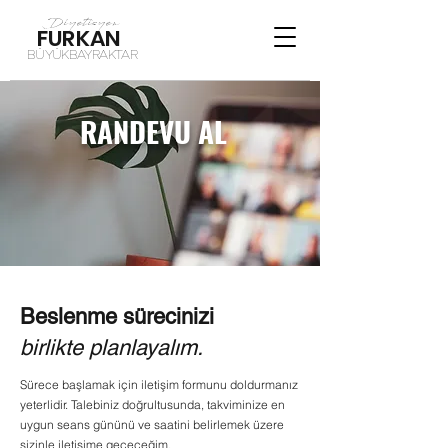
Diyetisyen
FURKAN
BÜYÜKBAYRAKTAR
RANDEVU AL
Beslenme sürecinizi
birlikte planlayalım.
Sürece başlamak için iletişim formunu doldurmanız
yeterlidir. Talebiniz doğrultusunda, takviminize en
uygun seans gününü ve saatini belirlemek üzere
sizinle iletişime geçeceğim.