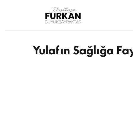
DiyetisyenFurkan
Büy
ükbayraktar
Yulafın Sağlığa Fa