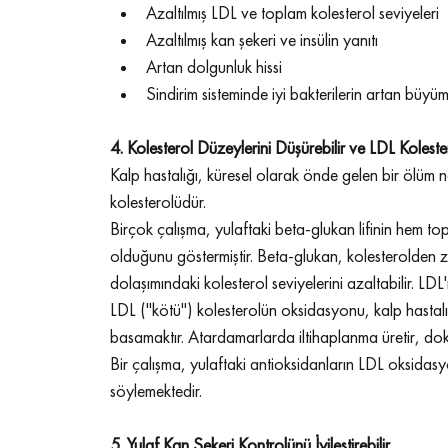
Azaltılmış LDL ve toplam kolesterol seviyeleri
Azaltılmış kan şekeri ve insülin yanıtı
Artan dolgunluk hissi
Sindirim sisteminde iyi bakterilerin artan büyüm
4. 
Kolesterol Düzeylerini Düşürebilir ve LDL Koles
Kalp hastalığı, küresel olarak önde gelen bir ölüm ne
kolesterolüdür.
Birçok çalışma, yulaftaki beta-glukan lifinin hem to
olduğunu göstermiştir. Beta-glukan, kolesterolden zen
dolaşımındaki kolesterol seviyelerini azaltabilir. LDL
LDL ("kötü") kolesterolün oksidasyonu, kalp hastalığ
basamaktır. Atardamarlarda iltihaplanma üretir, dokular
Bir çalışma, yulaftaki antioksidanların LDL oksidasyon
söylemektedir.
5. Yulaf Kan Şekeri Kontrolünü İyileştirebilir