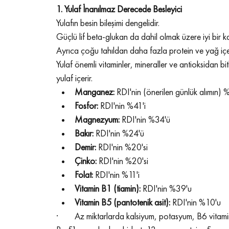
1. Yulaf İnanılmaz Derecede Besleyici
Yulafın besin bileşimi dengelidir.
Güçlü lif beta-glukan da dahil olmak üzere iyi bir ka
Ayrıca çoğu tahıldan daha fazla protein ve yağ içer
Yulaf önemli vitaminler, mineraller ve antioksidan bit
yulaf içerir.
Manganez: 
RDI'nin (önerilen günlük alımın) 
Fosfor: 
RDI'nin %41'i
Magnezyum: 
RDI'nin %34'ü
Bakır: 
RDI'nin %24'ü
Demir: 
RDI'nin %20'si
Çinko: 
RDI'nin %20'si
Folat: 
RDI'nin %11'i
Vitamin B1 (tiamin): 
RDI'nin %39'u
Vitamin B5 (pantotenik asit): 
RDI'nin %10'u
·        Az miktarlarda kalsiyum, potasyum, B6 vitami