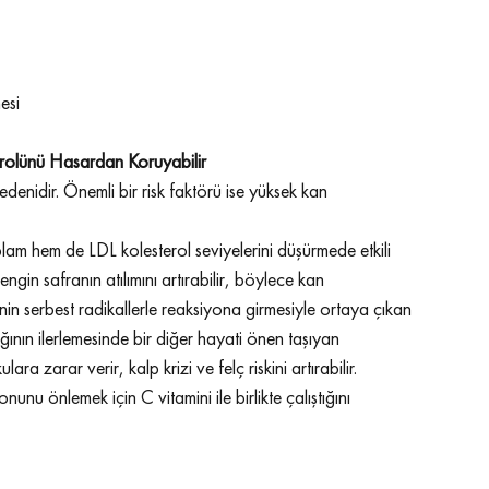
esi
terolünü Hasardan Koruyabilir
denidir. Önemli bir risk faktörü ise yüksek kan 
plam hem de LDL kolesterol seviyelerini düşürmede etkili 
gin safranın atılımını artırabilir, böylece kan 
'nin serbest radikallerle reaksiyona girmesiyle ortaya çıkan 
ının ilerlemesinde bir diğer hayati önen taşıyan 
a zarar verir, kalp krizi ve felç riskini artırabilir.
unu önlemek için C vitamini ile birlikte çalıştığını 