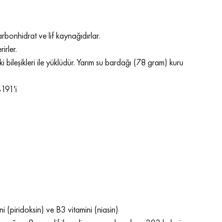
rbonhidrat ve lif kaynağıdırlar.
irler.
ki bileşikleri ile yüklüdür. Yarım su bardağı (78 gram) kuru 
%191'i
ni (piridoksin) ve B3 vitamini (niasin)