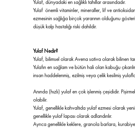
Yulaf, dünyadaki en sağlıklı tahıllar arasındadır.
Yulaf  önemli vitaminler, mineraller, lif ve antioksida
ezmesinin sağlığa birçok yararının olduğunu gösteriy
düşük kalp hastalığı riski dahildir.
Yulaf Nedir?
Yulaf, bilimsel olarak Avena sativa olarak bilinen tam 
Yulafın en sağlam ve bütün hali olan kabuğu çıkarıl
insan haddelenmiş, ezilmiş veya çelik kesilmiş yulafla
Anında (hızlı) yulaf en çok işlenmiş çeşididir. Pişir
olabilir.
Yulaf, genellikle kahvaltıda yulaf ezmesi olarak yenir
genellikle yulaf lapası olarak adlandırılır.
Ayrıca genellikle keklere, granola barlara, kurabiyel