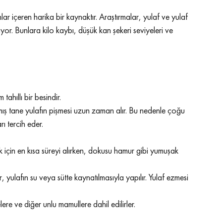
nlar içeren harika bir kaynaktır. Araştırmalar, yulaf ve yulaf 
or. Bunlara kilo kaybı, düşük kan şekeri seviyeleri ve 
tahıllı bir besindir.
mış tane yulafın pişmesi uzun zaman alır. Bu nedenle çoğu 
rı tercih eder.
mek için en kısa süreyi alırken, dokusu hamur gibi yumuşak 
, yulafın su veya sütte kaynatılmasıyla yapılır. Yulaf ezmesi 
ere ve diğer unlu mamullere dahil edilirler.