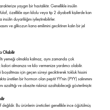
akterize yaygın bir hastalıktır. Genellikle insülin 
f, özellikle aşırı kilolu veya tip 2 diyabetli kişilerde kan 
sülin duyarlılığını iyileştirebilirler.
ını ve glikozun kana emilimini geciktiren kalın bir jel 
ı Olabilir
hvaltı yemeği olmakla kalmaz, aynı zamanda çok 
lori almanıza ve kilo vermenize yardımcı olabilir.
boşaltması için geçen süreyi geciktirerek tokluk hissini 
kta üretilen bir hormon olan peptit YY'nin (PYY) salınımını 
 azalttığı ve obezite riskinizi azaltabileceği gösterilmiştir.
lir
değildir. Bu ürünlerin üreticileri genellikle ince öğütülmüş 