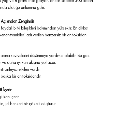
yağ ve 8 gram lif ile geliyor, ancak sadece 303 kalori.
sında olduğu anlamına gelir.
 Açısından Zengindir
faydalı bitki bileşikleri bakımından yüksektir. En dikkat 
enantramidler’ adı verilen benzersiz bir antioksidan 
basıncı seviyelerini düşürmeye yardımcı olabilir. Bu gaz 
 ve daha iyi kan akışına yol açar.
ı önleyici etkileri vardır.
 başka bir antioksidandır.
 İçerir
lukan içerir.
 jel benzeri bir çözelti oluşturur.