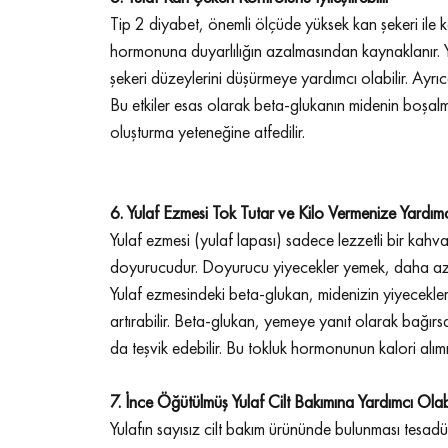
Tip 2 diyabet, önemli ölçüde yüksek kan şekeri ile kar
hormonuna duyarlılığın azalmasından kaynaklanır. Yula
şekeri düzeylerini düşürmeye yardımcı olabilir. Ayrıca in
Bu etkiler esas olarak beta-glukanın midenin boşalmas
oluşturma yeteneğine atfedilir.
6. Yulaf Ezmesi Tok Tutar ve Kilo Vermenize Yardımc
Yulaf ezmesi (yulaf lapası) sadece lezzetli bir ka
doyurucudur. Doyurucu yiyecekler yemek, daha az ka
Yulaf ezmesindeki beta-glukan, midenizin yiyecekleri 
artırabilir. Beta-glukan, yemeye yanıt olarak bağırsa
da teşvik edebilir. Bu tokluk hormonunun kalori alımını
7. İnce Öğütülmüş Yulaf Cilt Bakımına Yardımcı Olabi
Yulafın sayısız cilt bakım ürününde bulunması tesadüf 