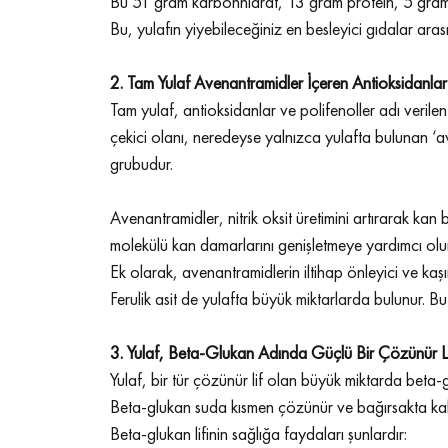
Bu 51 gram karbonhidrat, 13 gram protein, 5 gram 
Bu, yulafın yiyebileceğiniz en besleyici gıdalar ara
2. Tam Yulaf Avenantramidler İçeren Antioksidanlar
Tam yulaf, antioksidanlar ve polifenoller adı verilen 
çekici olanı, neredeyse yalnızca yulafta bulunan ‘av
grubudur.
Avenantramidler, nitrik oksit üretimini artırarak kan 
molekülü kan damarlarını genişletmeye yardımcı olur
Ek olarak, avenantramidlerin iltihap önleyici ve kaşınt
Ferulik asit de yulafta büyük miktarlarda bulunur. Bu
3. Yulaf, Beta-Glukan Adında Güçlü Bir Çözünür Lif
Yulaf, bir tür çözünür lif olan büyük miktarda beta-g
Beta-glukan suda kısmen çözünür ve bağırsakta kalın,
Beta-glukan lifinin sağlığa faydaları şunlardır: