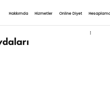
Hakkımda
Hizmetler
Online Diyet
Hesaplama
ydaları