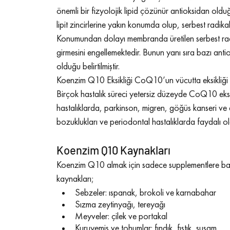
önemli bir fizyolojik lipid çözünür antioksidan ol
lipit zincirlerine yakın konumda olup, serbest radikal
Konumundan dolayı membranda üretilen serbest radika
girmesini engellemektedir. Bunun yanı sıra bazı antiok
olduğu belirtilmiştir.
Koenzim Q10 Eksikliği CoQ10’un vücutta eksikliği nad
Birçok hastalık süreci yetersiz düzeyde CoQ10 eks
hastalıklarda, parkinson, migren, göğüs kanseri ve di
bozuklukları ve periodontal hastalıklarda faydalı ola
Koenzim Q10 Kaynakları
Koenzim Q10 almak için sadece supplementlere bağ
kaynakları;
Sebzeler: ıspanak, brokoli ve karnabahar
Sızma zeytinyağı, tereyağı
Meyveler: çilek ve portakal
Kuruyemiş ve tohumlar: fındık, fıstık, susam