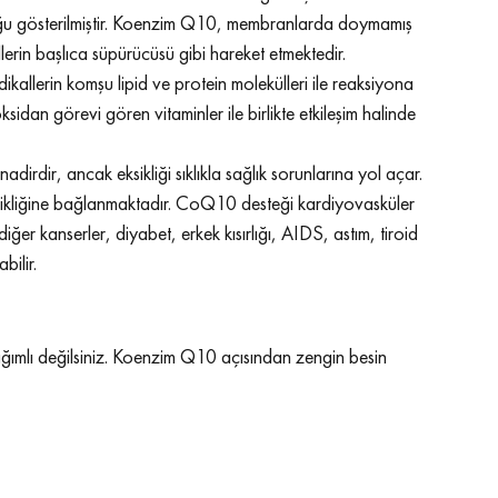
duğu gösterilmiştir. Koenzim Q10, membranlarda doymamış 
lerin başlıca süpürücüsü gibi hareket etmektedir. 
llerin komşu lipid ve protein molekülleri ile reaksiyona 
sidan görevi gören vitaminler ile birlikte etkileşim halinde 
irdir, ancak eksikliği sıklıkla sağlık sorunlarına yol açar. 
ikliğine bağlanmaktadır. CoQ10 desteği kardiyovasküler 
ğer kanserler, diyabet, erkek kısırlığı, AIDS, astım, tiroid 
bilir.
ımlı değilsiniz. Koenzim Q10 açısından zengin besin 