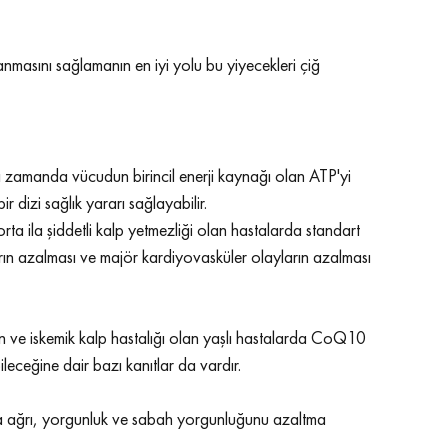
sını sağlamanın en iyi yolu bu yiyecekleri çiğ 
ı zamanda vücudun birincil enerji kaynağı olan ATP'yi 
dizi sağlık yararı sağlayabilir. 
ta ila şiddetli kalp yetmezliği olan hastalarda standart 
n azalması ve majör kardiyovasküler olayların azalması 
yon ve iskemik kalp hastalığı olan yaşlı hastalarda CoQ10 
bileceğine dair bazı kanıtlar da vardır
. 
a ağrı, yorgunluk ve sabah yorgunluğunu azaltma 