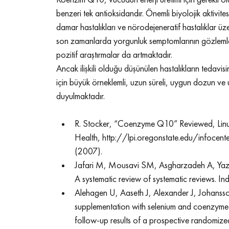
Koenzim Q10, vücudun enerji üretimi için gerekli o
benzeri tek antioksidandır. Önemli biyolojik aktivitesi n
damar hastalıkları ve nörodejeneratif hastalıklar üzer
son zamanlarda yorgunluk semptomlarının gözlemlend
pozitif araştırmalar da artmaktadır.
Ancak ilişkili olduğu düşünülen hastalıkların tedavi
için büyük örneklemli, uzun süreli, uygun dozun ve 
duyulmaktadır.
R. Stocker, “Coenzyme Q10” Reviewed, Linus 
Health, http://lpi.oregonstate.edu/infocente
(2007).
Jafari M, Mousavi SM, Asgharzadeh A, Yazda
A systematic review of systematic reviews. 
Ind
Alehagen U, Aaseth J, Alexander J, Johansson 
supplementation with selenium and coenzyme 
follow-up results of a prospective randomized 