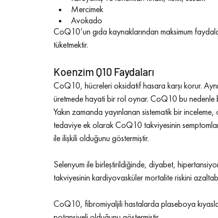
Mercimek
Avokado
CoQ10’un gıda kaynaklarından maksimum faydalanma
tüketmektir.
Koenzim Q10 Faydaları
CoQ10, hücreleri oksidatif hasara karşı korur. Ayn
üretmede hayati bir rol oynar. CoQ10 bu nedenle bir 
Yakın zamanda yayınlanan sistematik bir inceleme, or
tedaviye ek olarak CoQ10 takviyesinin semptomları
ile ilişkili olduğunu göstermiştir.
Selenyum ile birleştirildiğinde, diyabet, hipertansi
takviyesinin kardiyovasküler mortalite riskini azalta
CoQ10, fibromiyaljili hastalarda plaseboya kıyasl
potansiyeli olduğunu göstermiştir.