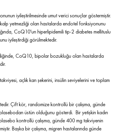
unun iyileştirilmesinde umut verici sonuçlar göstermiştir. 
u kalp yetmezliği olan hastalarda endotel fonksiyonunu 
ıldığında, CoQ10'un hiperlipidemili tip-2 diabetes mellituslu 
nu iyileştirdiği görülmektedir.
klendiğinde, CoQ10, bipolar bozukluğu olan hastalarda 
ir. 
viyesi, açlık kan şekerini, insülin seviyelerini ve toplam 
dir. Çift kör, randomize kontrollü bir çalışma, günde 
lasebodan üstün olduğunu gösterdi.  Bir yetişkin kadın 
 plasebo kontrollü çalışma, günde 400 mg takviyenin 
termiştir. Başka bir çalışma, migren hastalarında günde 