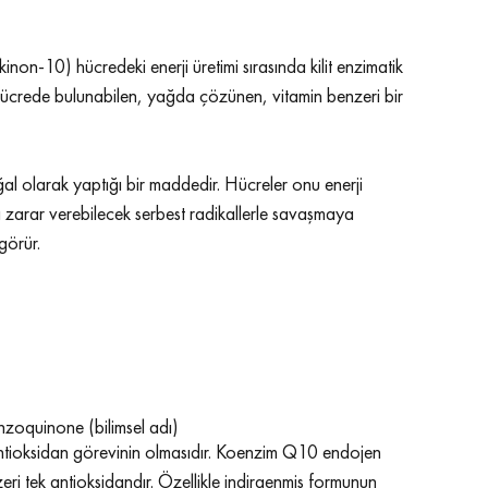
10) hücredeki enerji üretimi sırasında kilit enzimatik 
ücrede bulunabilen, yağda çözünen, vitamin benzeri bir 
larak yaptığı bir maddedir. Hücreler onu enerji 
zarar verebilecek serbest radikallerle savaşmaya 
görür.
zoquinone (bilimsel adı)
antioksidan görevinin olmasıdır. Koenzim Q10 endojen 
i tek antioksidandır. Özellikle indirgenmiş formunun 