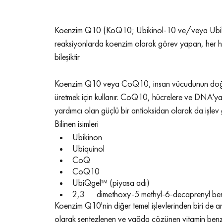
Koenzim Q10 (KoQ10; Ubikinol-10 ve/veya Ubikinon-
reaksiyonlarda koenzim olarak görev yapan, her h
bileşiktir 
Koenzim Q10 veya CoQ10, insan vücudunun doğal o
üretmek için kullanır. CoQ10, hücrelere ve DNA'ya 
yardımcı olan güçlü bir antioksidan olarak da işlev 
Bilinen isimleri
Ubikinon
Ubiquinol
CoQ
CoQ10
UbiQgel™ (piyasa adı)
2,3      dimethoxy-5 methyl-6-decaprenyl ben
Koenzim Q10'nin diğer temel işlevlerinden biri de 
olarak sentezlenen ve yağda çözünen vitamin benzer