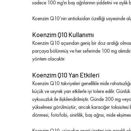
sadece 100 mg'ın baş ağrılarının şiddetini ve aylık baş
Koenzim Q10’nin antioksidan özelliği sayesinde alzhei
Koenzim Q10 Kullanımı
Koenzim Q10 açısından geniş bir doz aralığı olmas
parçaya bölünmüş ve her seferinde 100 mg alımdır
yöntem olacaktır.
Koenzim Q10 
Yan Etkileri
Koenzim Q10 takviyeleri genellikle mide rahatsızlığı
küçük ve seyrek yan etkilerle iyi tolere edilir. Gün
uykusuzluk ile ilişkilendirilmiştir. Günde 300 mg v
yükselmesi görülmüştür, ancak karaciğer toksisitesi bi
dönmesi, fotofobi, sinirlilik, baş ağrısı, mide ekşimes