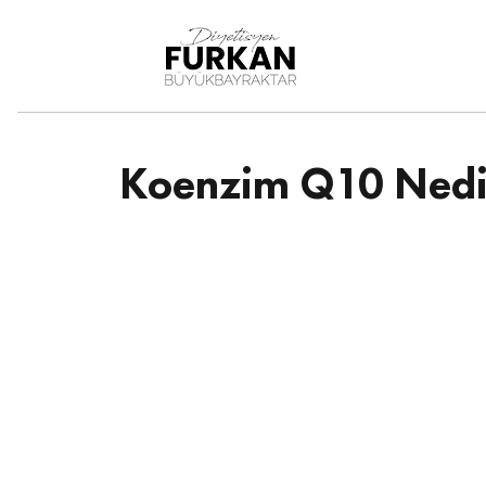
DiyetisyenFurkan
Büy
ükbayraktar
Koenzim Q10 Nedir