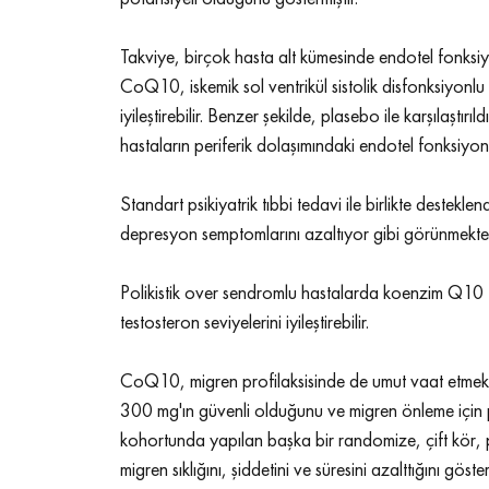
Takviye, birçok hasta alt kümesinde endotel fonksiyon
CoQ10, iskemik sol ventrikül sistolik disfonksiyonl
iyileştirebilir. Benzer şekilde, plasebo ile karşılaştır
hastaların periferik dolaşımındaki endotel fonksiyonu
Standart psikiyatrik tıbbi tedavi ile birlikte deste
depresyon semptomlarını azaltıyor gibi görünmekted
Polikistik over sendromlu hastalarda koenzim Q10 tak
testosteron seviyelerini iyileştirebilir.
CoQ10, migren profilaksisinde de umut vaat etmekte
300 mg'ın güvenli olduğunu ve migren önleme için p
kohortunda yapılan başka bir randomize, çift kör,
migren sıklığını, şiddetini ve süresini azalttığını gös