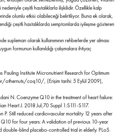
lan, endojen olarak sentezlenmiş, yağda çözünen, vitamin 
edeniyle çeşitli hastalıklarla ilişkilidir. Özellikle kalp 
inde olumlu etkisi olabileceği belirtiliyor. Buna ek olarak, 
iği çeşitli hastalıklarda semptomlarda iyileşme gösteren 
sinde supleman olarak kullanımının rehberlerde yer alması 
uygun formunun kullanıldığı çalışmalara ihtiyaç 
Pauling Institute Micronutrient Research for Optimum 
r/othernuts/coq10/, (Erişim tarihi: 5 Eylül 2009), 
ni N. Coenzyme Q10 in the treatment of heart failure: 
ian Heart J. 2018 Jul;70 Suppl 1:S111-S117.
P. Still reduced cardiovascular mortality 12 years after 
Q10 for four years: A validation of previous 10-year 
double-blind placebo-controlled trial in elderly. 
PLoS 