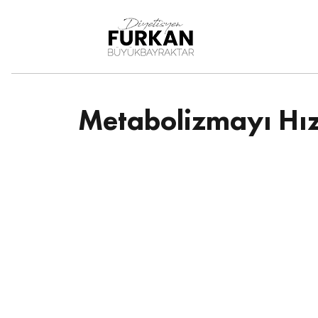
DiyetisyenFurkan
Büy
ükbayraktar
Metabolizmayı Hız