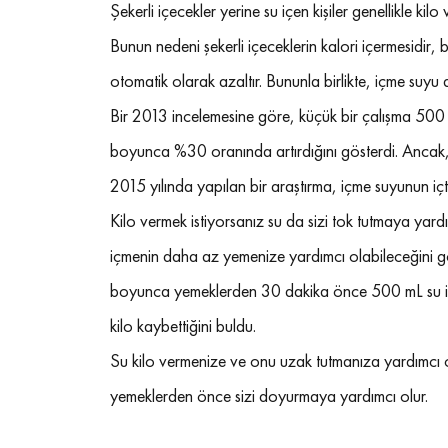
Şekerli içecekler yerine su içen kişiler genellikle kil
Bunun nedeni şekerli içeceklerin kalori içermesidir, b
otomatik olarak azaltır. Bununla birlikte, içme suyu 
Bir 2013 incelemesine göre, küçük bir çalışma 500 
boyunca %30 oranında artırdığını gösterdi. Ancak, b
2015 yılında yapılan bir araştırma, içme suyunun iç
Kilo vermek istiyorsanız su da sizi tok tutmaya yard
içmenin daha az yemenize yardımcı olabileceğini göst
boyunca yemeklerden 30 dakika önce 500 mL su içen
kilo kaybettiğini buldu.
Su kilo vermenize ve onu uzak tutmanıza yardımcı ola
yemeklerden önce sizi doyurmaya yardımcı olur.