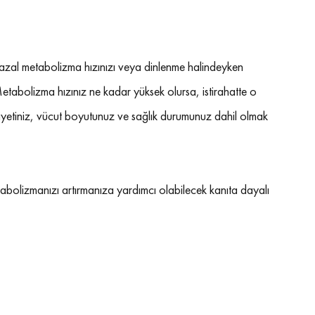
 bazal metabolizma hızınızı veya dinlenme halindeyken 
. Metabolizma hızınız ne kadar yüksek olursa, istirahatte o 
insiyetiniz, vücut boyutunuz ve sağlık durumunuz dahil olmak 
tabolizmanızı artırmanıza yardımcı olabilecek kanıta dayalı 