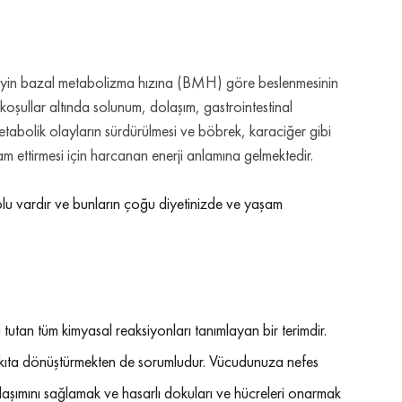
bireyin bazal metabolizma hızına (BMH) göre beslenmesinin 
oşullar altında solunum, dolaşım, gastrointestinal 
metabolik olayların sürdürülmesi ve böbrek, karaciğer gibi 
m ettirmesi için harcanan enerji anlamına gelmektedir.
olu vardır ve bunların çoğu diyetinizde ve yaşam 
tan tüm kimyasal reaksiyonları tanımlayan bir terimdir. 
yakıta dönüştürmekten de sorumludur. Vücudunuza nefes 
laşımını sağlamak ve hasarlı dokuları ve hücreleri onarmak 