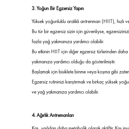
3. 
Yoğun Bir Egzersiz Yapın
Yüksek yoğunluklu aralıklı antrenman (HIIT), hızlı ve
Bu tür bir egzersiz sizin için güvenliyse, egzersizini
fazla yağ yakmanıza yardımcı olabilir.
Bu etkinin HIIT için diğer egzersiz türlerinden dah
yakmanıza yardımcı olduğu da gösterilmiştir.
Başlamak için bisiklete binme veya koşma gibi zate
Egzersiz rutininizi karıştırmak ve birkaç yüksek yoğ
ve yağ yakmanıza yardımcı olabilir.
4. 
Ağırlık Antremanları
Kas, yağdan daha metabolik olarak aktiftir. Kas inşa