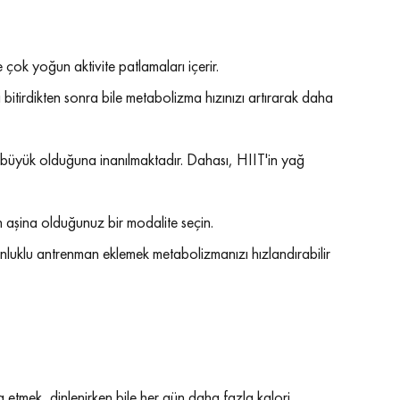
 çok yoğun aktivite patlamaları içerir.
zi bitirdikten sonra bile metabolizma hızınızı artırarak daha 
a büyük olduğuna inanılmaktadır. Dahası, HIIT'in yağ 
n aşina olduğunuz bir modalite seçin.
unluklu antrenman eklemek metabolizmanızı hızlandırabilir 
 etmek, dinlenirken bile her gün daha fazla kalori 