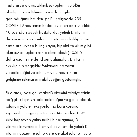
hastalarda olumsuz klinik sonuçların ve ölüm 
olasılığının azaltılmasına yardımcı gibi 
göründüğünü belirlemiştir. Bu çalışmada 235 
COVID-19 hastasının hastane verileri analiz edildi. 
40 yaşından büyük hastalarda, yeterli D vitamini 
düzeyine sahip olanların, D vitamini eksikliği olan 
hastalara kıyasla bilinç kaybı, hipoksi ve ölüm gibi 
olumsuz sonuçlara sahip olma olasılığı %51.5 
daha azdı. Yine de, diğer çalışmalar, D vitamini 
eksikliğinin bağışıklık fonksiyonuna zarar 
verebileceğini ve solunum yolu hastalıkları 
geliştirme riskinizi artırabileceğini göstermiştir.
Ek olarak, bazı çalışmalar D vitamini takviyelerinin 
bağışıklık tepkisini artırabileceğini ve genel olarak 
solunum yolu enfeksiyonlarına karşı koruma 
sağlayabileceğini göstermiştir.14 ülkeden 11.321 
kişiyi kapsayan yakın tarihli bir araştırma, D 
vitamini takviyesinin hem yetersiz hem de yeterli D 
vitamini düzeyine sahip kişilerde akut solunum yolu 