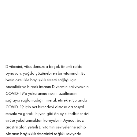
D vitamini, vücudunuzda birçok önemli rolde 
oynayan, yağda çözünebilen bir vitamindir. Bu 
besin özellikle bağışıklık sistemi sağlığı için 
önemlidir ve birçok insanın D vitamini takviyesinin 
COVID-19'a yakalanma riskini azaltmasını 
sağlayıp sağlamadığını merak etmekte. Şu anda 
COVID-19 için net bir tedavi olmasa da sosyal 
mesafe ve gerekli hijyen gibi önleyici tedbirler sizi 
virüse yakalanmaktan koruyabilir. Ayrıca, bazı 
araştırmalar, yeterli D vitamini seviyelerine sahip 
olmanın bağışıklık sisteminizi sağlıklı seviyede 