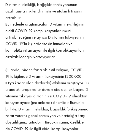
D vitamini eksikliği, bağışıklık fonksiyonunun 
azalmasıyla ilişkilendirilmiştir ve sitokin fırtınasını 
artırabilir.
Bu nedenle araştırmacılar, D vitamini eksikliğinin 
ciddi COVID-19 komplikasyonları riskini 
artırabileceğini ve ayrıca D vitamini takviyesinin 
COVID-19'lu kişilerde sitokin fırtınaları ve 
kontrolsüz inflamasyon ile ilgili komplikasyonları 
azaltabileceğini varsayıyorlar.
Şu anda, birden fazla objektif çalışma, COVID-
19'lu kişilerde D vitamini takviyesinin (200.000 
IU'ya kadar olan dozlarda) etkilerini araştırıyor. Bu 
alandaki araştırmalar devam etse de, tek başına D 
vitamini takviyesi almanın sizi COVID-19 olmaktan 
koruyamayacağını anlamak önemlidir. Bununla 
birlikte, D vitamini eksikliği, bağışıklık fonksiyonuna 
zarar vererek genel enfeksiyon ve hastalığa karşı 
duyarlılığınızı artırabilir. Birçok insanın, özellikle 
de COVID-19 ile ilgili ciddi komplikasyonlar 