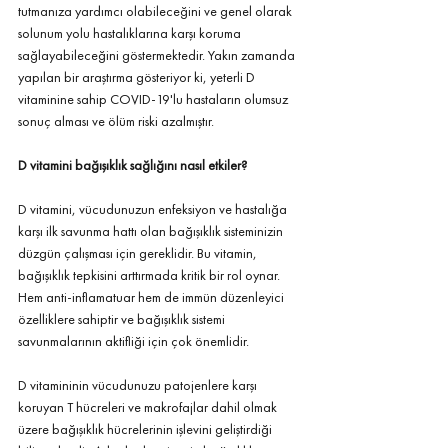
tutmanıza yardımcı olabileceğini ve genel olarak 
solunum yolu hastalıklarına karşı koruma 
sağlayabileceğini göstermektedir. Yakın zamanda 
yapılan bir araştırma gösteriyor ki, yeterli D 
vitaminine sahip COVID-19'lu hastaların olumsuz 
sonuç alması ve ölüm riski azalmıştır.
D vitamini bağışıklık sağlığını nasıl etkiler?
D vitamini, vücudunuzun enfeksiyon ve hastalığa 
karşı ilk savunma hattı olan bağışıklık sisteminizin 
düzgün çalışması için gereklidir. Bu vitamin, 
bağışıklık tepkisini arttırmada kritik bir rol oynar. 
Hem anti-inflamatuar hem de immün düzenleyici 
özelliklere sahiptir ve bağışıklık sistemi 
savunmalarının aktifliği için çok önemlidir.
D vitamininin vücudunuzu patojenlere karşı 
koruyan T hücreleri ve makrofajlar dahil olmak 
üzere bağışıklık hücrelerinin işlevini geliştirdiği 