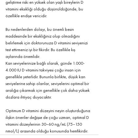
geliştirme riski en yüksek olan yaşlı bireylerin D 
vitamini eksikliği olduğu düşünüldüğünde, bu 
özellikle endişe vericidir.
Bu nedenlerden dolayı, bu önemli besin 
maddesinde bir eksikliğiniz olup olmadığını 
belirlemek için doktorunuza D vitamini seviyenizi 
test ettirmeniz iyi bir fikirdir. Bu özellikle kış 
aylarında önemlidir.
Kan seviyelerinize bağlı olarak, günde 1.000-
4.000 IU D vitamini takviyesi çoğu insan için 
genellikle yeterlidir. Bununla birlikte, düşük kan 
seviyelerine sahip olanlar, seviyelerini optimal bir 
aralığa çıkarmak için genellikle çok daha yüksek 
dozlara ihtiyaç duyacaktır.
Optimum D vitamini düzeyini neyin oluşturduğuna 
ilişkin öneriler değişse de çoğu uzman, optimal D 
vitamini düzeylerinin 30–60 ng/mL (75–150 
nmol/L) arasında olduğu konusunda hemfikirdir.