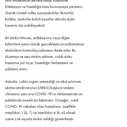
anti-inflamatuar etkilere sahip olabilirler. 
Enfeksiyon ve hastalığa karşı korunmaya yardımcı 
olarak önemli roller oynayabilirler. Bununla 
birlikte, sitokinler belirli koşullar altında doku 
hasarını da indükleyebilir.
Bir sitokin fırtınası, enfeksiyona veya diğer 
faktörlere yanıt olarak gerçekleşen proinflamatuar 
sitokinlerin kontrolsüz salınımını ifade eder. Bu 
düzensiz ve aşırı sitokin salınımı, ciddi doku 
hasarına yol açar, hastalığın ilerlemesini ve 
şiddetini artırır.
Aslında, çoklu organ yetmezliği ve akut solunum 
sıkıntısı sendromunun (ARDS) başlıca nedeni 
olmasının yanı sıra COVID-19'un ilerlemesinde ve 
şiddetinde önemli bir faktördür. Örneğin, ciddi 
COVID-19 vakaları olan hastaların, özellikle 
interlökin-1 (IL-1) ve interlökin-6 (IL-6) olmak 
üzere çok sayıda sitokin saldığı gösterilmiştir.