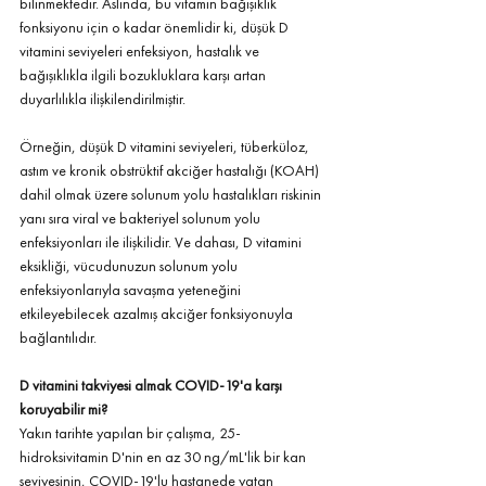
bilinmektedir. Aslında, bu vitamin bağışıklık 
fonksiyonu için o kadar önemlidir ki, düşük D 
vitamini seviyeleri enfeksiyon, hastalık ve 
bağışıklıkla ilgili bozukluklara karşı artan 
duyarlılıkla ilişkilendirilmiştir.
Örneğin, düşük D vitamini seviyeleri, tüberküloz, 
astım ve kronik obstrüktif akciğer hastalığı (KOAH) 
dahil olmak üzere solunum yolu hastalıkları riskinin 
yanı sıra viral ve bakteriyel solunum yolu 
enfeksiyonları ile ilişkilidir. Ve dahası, D vitamini 
eksikliği, vücudunuzun solunum yolu 
enfeksiyonlarıyla savaşma yeteneğini 
etkileyebilecek azalmış akciğer fonksiyonuyla 
bağlantılıdır.
D vitamini takviyesi almak COVID-19'a karşı 
koruyabilir mi?
Yakın tarihte yapılan bir çalışma, 25-
hidroksivitamin D'nin en az 30 ng/mL'lik bir kan 
seviyesinin, COVID-19'lu hastanede yatan 