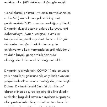
enfeksiyonları (ARI) riskini azalttığını göstermiştir.
Genel olarak, çalışma, D vitamini takviyelerinin en 
az bir ARI (akut solunum yolu enfeksiyonu) 
geliştirme riskini %12 oranında azalttığını gösterdi. 
D vitamini düzeyi düşük olanlarda koruyucu etki 
daha fazlaydı. Ayrıca, çalışma, D vitamini 
takviyelerinin günlük veya haftalık olarak küçük 
dozlarda alındığında akut solunum yolu 
enfeksiyonuna karşı korumada en etkili olduğunu 
ve daha büyük, geniş aralıklı dozlarda 
alındığında daha az etkili olduğunu buldu.
D vitamini takviyelerinin, COVID-19 gibi solunum 
yolu hastalıkları geliştirme riski en yüksek olan yaşlı 
yetişkinlerde ölüm oranını azalttığı da gösterilmiştir. 
Dahası, D vitamini eksikliğinin "sitokin fırtınası" 
olarak bilinen bir süreci geliştirdiği bilinmektedir. 
Sitokinler, bağışıklık sisteminin ayrılmaz bir parçası 
olan proteinlerdir. Hem pro-inflamatuar hem de 