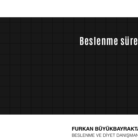
Beslenme: Hidrasyon ve
Rehberi 2
Egzersiz Fizyolojisi Üzerine
Bütüncül Bir Rehber
Beslenme sürec
FURKAN BÜYÜKBAYRAKT
BESLENME VE DİYET DANIŞMAN