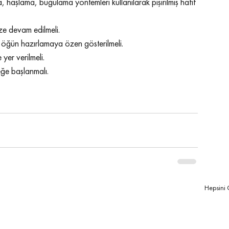
a, haşlama, buğulama yöntemleri kullanılarak pişirilmiş hafif 
ze devam edilmeli.
r öğün hazırlamaya özen gösterilmeli.
yer verilmeli.
eğe başlanmalı.
masya
ramazanda beslenme
ramazanda diyet
eri
ramazan sağlıklı beslenme
ramazan diyet
Hepsini