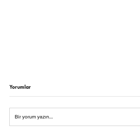
Yorumlar
Bir yorum yazın...
Ramazanda Sağlıklı
ABD'de Ye