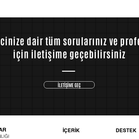
025-2030
inize dair tüm sorularınız ve pro
için iletişime geçebilirsiniz
İLETİŞİME GEÇ
AR
İÇERİK
DESTEK
LIĞI