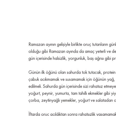
Ramazan ayının gelişiyle birlikte oruç tutanların gü
olduğu gibi Ramazan ayında da amaç yeterli ve deng
gün içerisinde halsizlik, yorgunluk, baş ağrısı gibi p
Günün ilk öğünü olan sahurda tok tutacak, protein 
çabuk acıkmamak ve susamamak için öğünün yağ, 
edilmeli. Sahurda gün içerisinde sizi rahatsız etmeye
yoğurt, peynir, yumurta, tam tahıllı ekmekler gibi yi
çorba, zeytinyağlı yemekler, yoğurt ve salatadan olu
İftarda oruç açıldıktan sonra rahatsızlık yaşamam