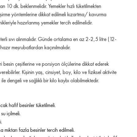
 10 dk. beklenmelidir. Yemekler hızlı tüketilmekten 
işirme yöntemlerine dikkat edilmeli kızartma/ kavurma 
ikleriyle hazırlanmış yemekler tercih edilmelidir.
rli sıvı alınmalıdır. Günde ortalama en az 2-2,5 litre (12-
 hazır meşrubatlardan kaçınılmalıdır.
i besin çeşitlerine ve porsiyon ölçülerine dikkat ederek 
ilirler. Kişinin yaş, cinsiyet, boy, kilo ve fiziksel aktivite 
 dengeli ve sağlıklı bir kilo kaybı olabilmektedir.
k hafif besinler tüketilmeli.
su içilmeli.
i.
 miktarı fazla besinler tercih edilmeli.