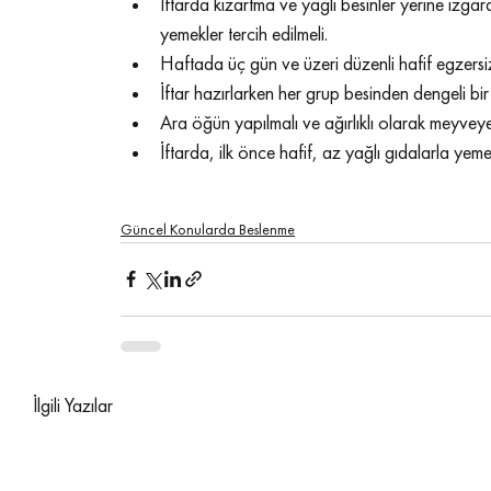
İftarda kızartma ve yağlı besinler yerine ızgar
yemekler tercih edilmeli.
Haftada üç gün ve üzeri düzenli hafif egzersi
İftar hazırlarken her grup besinden dengeli bi
Ara öğün yapılmalı ve ağırlıklı olarak meyveye 
İftarda, ilk önce hafif, az yağlı gıdalarla yem
andumedic amasya
andumedic3pro
andumedic3pro a
ramazanda diyet önerileri
ramazanda beslenme öneril
Güncel Konularda Beslenme
İlgili Yazılar