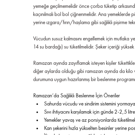
yemeğe geçilmemelidir önce çorba tüketip arkasından
kaçınılmalı bol bol çiğnenmelidir. Ana yemeklerde p
yerine ızgara/fırın/haşlama gibi sağlıklı pişirme tekn
Vücudun susuz kalmasını engellemek için mutlaka yete
14 su bardağı) su tüketilmelidir. Şeker içeriği yüksek
Ramazan ayında zayıflamak isteyen kişiler tükettikler
diğer aylarda olduğu gibi ramazan ayında da kilo vereb
durumuna uygun hazırlanmış bir beslenme programı ile
Ramazan’da Sağlıklı Beslenme İçin Öneriler
Sahurda vücudu ve sindirim sistemini yormayaca
Sıvı ihtiyacını karşılamak için günde 2-2,5 litre 
Yemekler yavaş ve az porsiyonlarda tüketilmel
Kan şekerini hızla yükselten besinler yerine posa