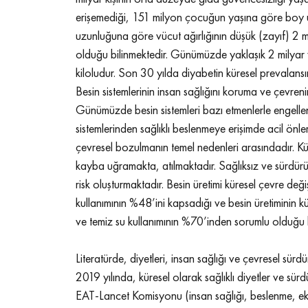
erişemediği, 151 milyon çocuğun yaşına göre boy
uzunluğuna göre vücut ağırlığının düşük (zayıf) 2 mi
olduğu bilinmektedir. Günümüzde yaklaşık 2 milyar 
kiloludur. Son 30 yılda diyabetin küresel prevalansınd
Besin sistemlerinin insan sağlığını koruma ve çevreni
Günümüzde besin sistemleri bazı etmenlerle engellenm
sistemlerinden sağlıklı beslenmeye erişimde acil önlem
çevresel bozulmanın temel nedenleri arasındadır. Küre
kayba uğramakta, atılmaktadır. Sağlıksız ve sürdürül
risk oluşturmaktadır. Besin üretimi küresel çevre değ
kullanımının %48’ini kapsadığı ve besin üretiminin
ve temiz su kullanımının %70’inden sorumlu olduğu be
Literatürde, diyetleri, insan sağlığı ve çevresel sürdür
2019 yılında, küresel olarak sağlıklı diyetler ve sürdü
EAT-Lancet Komisyonu (insan sağlığı, beslenme, ekono