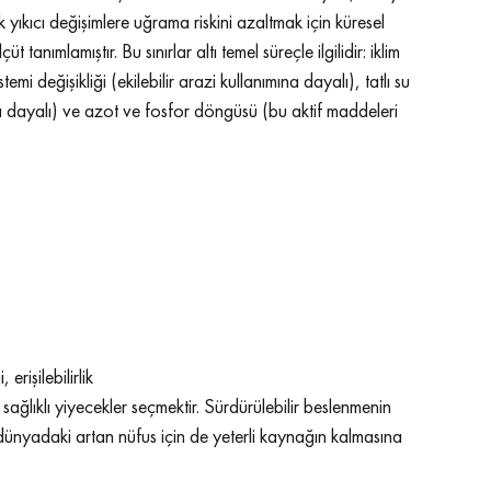
yıkıcı değişimlere uğrama riskini azaltmak için küresel 
t tanımlamıştır. Bu sınırlar altı temel süreçle ilgilidir: iklim 
emi değişikliği (ekilebilir arazi kullanımına dayalı), tatlı su 
ına dayalı) ve azot ve fosfor döngüsü (bu aktif maddeleri 
 erişilebilirlik
ağlıklı yiyecekler seçmektir. Sürdürülebilir beslenmenin 
ünyadaki artan nüfus için de yeterli kaynağın kalmasına 