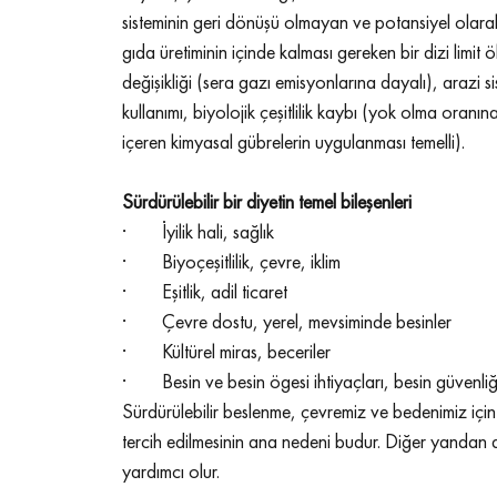
sisteminin geri dönüşü olmayan ve potansiyel olarak 
gıda üretiminin içinde kalması gereken bir dizi limit ölçü
değişikliği (sera gazı emisyonlarına dayalı), arazi sist
kullanımı, biyolojik çeşitlilik kaybı (yok olma oran
içeren kimyasal gübrelerin uygulanması temelli).
Sürdürülebilir bir diyetin temel bileşenleri
·        İyilik hali, sağlık 
·        Biyoçeşitlilik, çevre, iklim 
·        Eşitlik, adil ticaret 
·        Çevre dostu, yerel, mevsiminde besinler 
·        Kültürel miras, beceriler 
·        Besin ve besin ögesi ihtiyaçları, besin güvenliği,
Sürdürülebilir beslenme, çevremiz ve bedenimiz için s
tercih edilmesinin ana nedeni budur. Diğer yandan d
yardımcı olur.