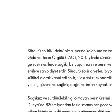
Sürdürülebilirlik; daimî olma, yarına kalabilme ve var
Gıda ve Tarım Örgütü (FAO), 2010 yılında sürdürülebi
gelecek nesillerde sağlıklı bir yaşam için ve besin
etkilere sahip diyetlerdir. Sürdürülebilir diyetler, biy
kültürel olarak kabul edilebilir, ulaşılabilir, ekonom
yeterli, güvenli ve sağlıklı; doğal ve insan kaynakların
Sağlıksız ve sürdürülebilirliği olmayan besin üretimi 
Dünya’da 820 milyondan fazla insanın her gece yata
milyar kişinin orta düzeyde gıda güvencesizliği yaşad