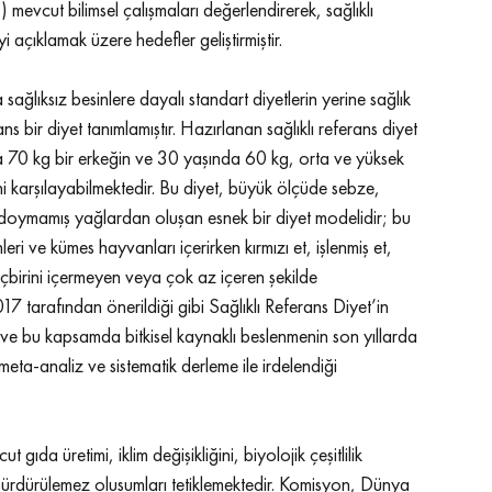
mevcut bilimsel çalışmaları değerlendirerek, sağlıklı 
iyi açıklamak üzere hedefler geliştirmiştir. 
ğlıksız besinlere dayalı standart diyetlerin yerine sağlık 
ans bir diyet tanımlamıştır. Hazırlanan sağlıklı referans diyet 
da 70 kg bir erkeğin ve 30 yaşında 60 kg, orta ve yüksek 
sini karşılayabilmektedir. Bu diyet, büyük ölçüde sebze, 
ve doymamış yağlardan oluşan esnek bir diyet modelidir; bu 
i ve kümes hayvanları içerirken kırmızı et, işlenmiş et, 
hiçbirini içermeyen veya çok az içeren şekilde 
tarafından önerildiği gibi Sağlıklı Referans Diyet’in 
ı ve bu kapsamda bitkisel kaynaklı beslenmenin son yıllarda 
eta-analiz ve sistematik derleme ile irdelendiği 
 gıda üretimi, iklim değişikliğini, biyolojik çeşitlilik 
ki sürdürülemez oluşumları tetiklemektedir. Komisyon, Dünya 