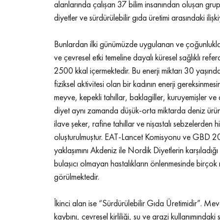
alanlarında çalışan 37 bilim insanından oluşan grup) 
diyetler ve sürdürülebilir gıda üretimi arasındaki ilişk
Bunlardan ilki günümüzde uygulanan ve çoğunlukla sa
ve çevresel etki temeline dayalı küresel sağlıklı refer
2500 kkal içermektedir. Bu enerji miktarı 30 yaşın
fiziksel aktivitesi olan bir kadının enerji gereksinme
meyve, kepekli tahıllar, baklagiller, kuruyemişler 
diyet aynı zamanda düşük-orta miktarda deniz ürünler
ilave şeker, rafine tahıllar ve nişastalı sebzelerden 
oluşturulmuştur. EAT-Lancet Komisyonu ve GBD 2017 
yaklaşımını Akdeniz ile Nordik Diyetlerin karşıladığ
bulaşıcı olmayan hastalıkların önlenmesinde birçok m
görülmektedir.
İkinci alan ise “Sürdürülebilir Gıda Üretimidir”. Mevcut
kaybını, çevresel kirliliği, su ve arazi kullanımında