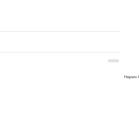
e
Nasıl Sürdürülebilir Beslenilir
Sürdürülebilir bir diyet
Hepsini