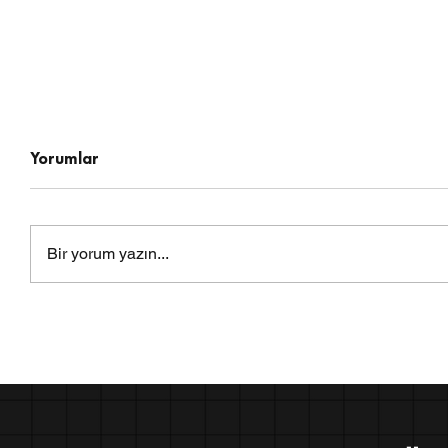
Yorumlar
Bir yorum yazın...
Ramazan Bayramında
Ramazanda
Sağlıklı Beslenme Önerileri
Beslenme:
Egzersiz Fi
Bütüncül B