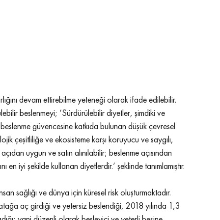
lığını devam ettirebilme yeteneği olarak ifade edilebilir. 
lir beslenmeyi; ‘Sürdürülebilir diyetler, şimdiki ve 
 ve beslenme güvencesine katkıda bulunan düşük çevresel 
olojik çeşitliliğe ve ekosisteme karşı koruyucu ve saygılı, 
ik açıdan uygun ve satın alınılabilir; beslenme açısından 
ı en iyi şekilde kullanan diyetlerdir.’ şeklinde tanımlamıştır. 
insan sağlığı ve dünya için küresel risk oluşturmaktadır. 
ğa aç girdiği ve yetersiz beslendiği, 2018 yılında 1,3 
ığı; yani düzenli olarak besleyici ve yeterli besine 