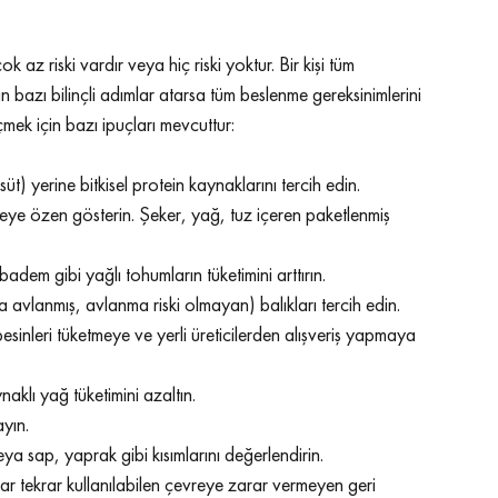
az riski vardır veya hiç riski yoktur. Bir kişi tüm 
n bazı bilinçli adımlar atarsa tüm beslenme gereksinimlerini 
çmek için bazı ipuçları mevcuttur:
süt) yerine bitkisel protein kaynaklarını tercih edin. 
eye özen gösterin. Şeker, yağ, tuz içeren paketlenmiş 
a badem gibi yağlı tohumların tüketimini arttırın. 
nda avlanmış, avlanma riski olmayan) balıkları tercih edin. 
besinleri tüketmeye ve yerli üreticilerden alışveriş yapmaya 
ynaklı yağ tüketimini azaltın. 
ayın. 
 veya sap, yaprak gibi kısımlarını değerlendirin. 
ekrar tekrar kullanılabilen çevreye zarar vermeyen geri 