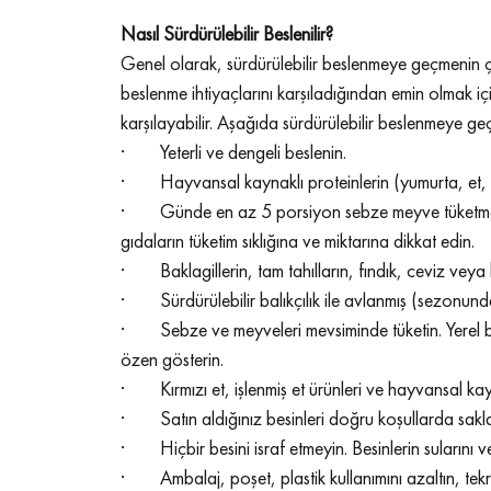
Nasıl Sürdürülebilir Beslenilir?
Genel olarak, sürdürülebilir beslenmeye geçmenin çok 
beslenme ihtiyaçlarını karşıladığından emin olmak içi
karşılayabilir. Aşağıda sürdürülebilir beslenmeye ge
·        Yeterli ve dengeli beslenin. 
·        Hayvansal kaynaklı proteinlerin (yumurta, et, 
·        Günde en az 5 porsiyon sebze meyve tüketm
gıdaların tüketim sıklığına ve miktarına dikkat edin. 
·        Baklagillerin, tam tahılların, fındık, ceviz vey
·        Sürdürülebilir balıkçılık ile avlanmış (sezonu
·        Sebze ve meyveleri mevsiminde tüketin. Yerel 
özen gösterin.
·        Kırmızı et, işlenmiş et ürünleri ve hayvansal ka
·        Satın aldığınız besinleri doğru koşullarda sakl
·        Hiçbir besini israf etmeyin. Besinlerin sularını
·        Ambalaj, poşet, plastik kullanımını azaltın, t