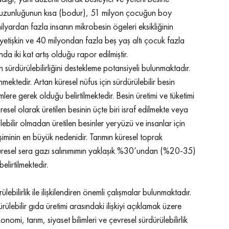
 uzunluğunun kısa (bodur), 51 milyon çocuğun boy 
lyardan fazla insanın mikrobesin ögeleri eksikliğinin 
yetişkin ve 40 milyondan fazla beş yaş altı çocuk fazla 
a iki kat artış olduğu rapor edilmiştir.
n sürdürülebilirliğini destekleme potansiyeli bulunmaktadır. 
ektedir. Artan küresel nüfus için sürdürülebilir besin 
lere gerek olduğu belirtilmektedir. Besin üretimi ve tüketimi 
sel olarak üretilen besinin üçte biri israf edilmekte veya 
ebilir olmadan üretilen besinler yeryüzü ve insanlar için 
işiminin en büyük nedenidir. Tarımın küresel toprak 
 küresel sera gazı salınımımın yaklaşık %30’undan (%20-35) 
lirtilmektedir.
ülebilirlik ile ilişkilendiren önemli çalışmalar bulunmaktadır. 
rülebilir gıda üretimi arasındaki ilişkiyi açıklamak üzere 
mi, tarım, siyaset bilimleri ve çevresel sürdürülebilirlik 