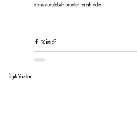
dönüştürülebilir ürünler tercih edin.
Sürdürülebilir Beslenme Nedir
Sürdürülebilir Beslenm
Sürdürülebilir Gıda
İlgili Yazılar