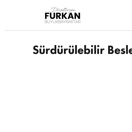
DiyetisyenFurkan
Büy
ükbayraktar
Sürdürülebilir Bes