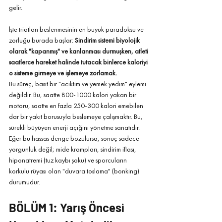
gelir.
İşte triatlon beslenmesinin en büyük paradoksu ve 
zorluğu burada başlar: 
Sindirim sistemi biyolojik 
olarak "kapanmış" ve kanlanması durmuşken, atleti 
saatlerce hareket halinde tutacak binlerce kaloriyi 
o sisteme girmeye ve işlemeye zorlamak.
Bu süreç, basit bir "acıktım ve yemek yedim" eylemi 
değildir. Bu, saatte 800-1000 kalori yakan bir 
motoru, saatte en fazla 250-300 kalori emebilen 
dar bir yakıt borusuyla beslemeye çalışmaktır. Bu, 
sürekli büyüyen enerji açığını yönetme sanatıdır. 
Eğer bu hassas denge bozulursa, sonuç sadece 
yorgunluk değil; mide krampları, sindirim iflası, 
hiponatremi (tuz kaybı şoku) ve sporcuların 
korkulu rüyası olan "duvara toslama" (bonking) 
durumudur.
BÖLÜM 1: Yarış Öncesi 