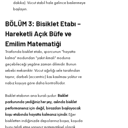
dakika). Vücut stabil hale gelince beslenmeye 
başlayın.
BÖLÜM 3: Bisiklet Etabı – 
Hareketli Açık Büfe ve 
Emilim Matematiği
Triatlonda bisiklet etabı, sporcunun "hayatta 
kalma" modundan "yakıt ikmali" moduna 
geçebileceği yegâne zaman dilimidir. Bunun 
sebebi mekaniktir: Vücut ağırlığı sele tarafından 
taşınır, darbeli (eccentric) kas kasılması yoktur ve 
nabız koşuya göre daha kontrollüdür.
Bisiklet etabının ana kuralı şudur: 
Bisiklet 
parkurunda yediğiniz her şey, aslında bisiklet 
performansınız için değil, birazdan başlayacak 
koşu etabında hayatta kalmanız içindir.
 Eğer 
bisikletten indiğinizde depolarınız boşsa, koşuda 
bunu telafi etme şansınız matematiksel olarak 