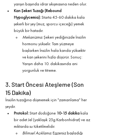
yarışın başında idrar sıkışmasına neden olur.
Kan Şekeri Tuzağı (Rebound 
Hypoglycemia):
 Starta 45-60 dakika kala 
şekerli bir şey (muz, sporcu içeceği) yemek 
büyük bir hatadır.
Mekanizma:
 Şekeri yediğinizde İnsülin 
hormonu yükselir. Tam yüzmeye 
başlarken İnsülin hala kanda yüksektir 
ve kan şekerini hızla düşürür. Sonuç: 
Yarışın daha 10. dakikasında ani 
yorgunluk ve titreme.
3. Start Öncesi Ateşleme (Son 
15 Dakika)
İnsülin tuzağına düşmemek için "zamanlama" her 
şeydir.
Protokol:
 Start düdüğüne 
10-15 dakika
 kala 
bir adet Jel (yaklaşık 25g Karbonhidrat) ve az 
miktarda su tüketilmelidir.
Bilimsel Açıklama:
 Egzersiz başladığı 