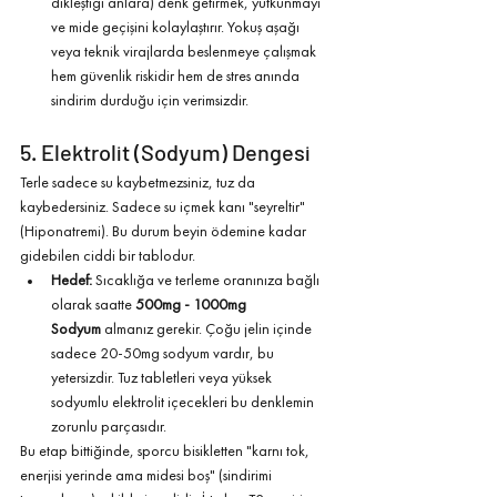
dikleştiği anlara) denk getirmek, yutkunmayı 
ve mide geçişini kolaylaştırır. Yokuş aşağı 
veya teknik virajlarda beslenmeye çalışmak 
hem güvenlik riskidir hem de stres anında 
sindirim durduğu için verimsizdir.
5. Elektrolit (Sodyum) Dengesi
Terle sadece su kaybetmezsiniz, tuz da 
kaybedersiniz. Sadece su içmek kanı "seyreltir" 
(Hiponatremi). Bu durum beyin ödemine kadar 
gidebilen ciddi bir tablodur.
Hedef:
 Sıcaklığa ve terleme oranınıza bağlı 
olarak saatte 
500mg - 1000mg 
Sodyum
 almanız gerekir. Çoğu jelin içinde 
sadece 20-50mg sodyum vardır, bu 
yetersizdir. Tuz tabletleri veya yüksek 
sodyumlu elektrolit içecekleri bu denklemin 
zorunlu parçasıdır.
Bu etap bittiğinde, sporcu bisikletten "karnı tok, 
enerjisi yerinde ama midesi boş" (sindirimi 