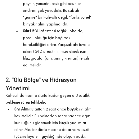
peynir, yumurta, sosis gibi besinler 
sindirimi çok yavaşlatır. Bu sabah 
"gurme" bir kahvaltı değil, "fonksiyonel" 
bir yakıt alımı yapılmalıdır.
Sıfır Lif:
 Yulaf ezmesi sağlıklı olsa da, 
posalı olduğu için bağırsak 
hareketliliğini artırır. Yarış sabahı tuvalet 
riskini (GI Distress) minimize etmek için 
lifsiz gıdalar (örn: pirinç kreması) tercih 
edilmelidir.
2. "Ölü Bölge" ve Hidrasyon 
Yönetimi
Kahvaltıdan sonra starta kadar geçen o 3 saatlik 
bekleme süresi tehlikelidir.
Sıvı Alımı:
 Starttan 2 saat önce 
büyük
 sıvı alımı 
kesilmelidir. Bu noktadan sonra sadece ağız 
kuruluğunu gidermek için küçük yudumlar 
alınır. Aksi takdirde mesane dolar ve wetsuit 
(yüzme kıyafeti) giyildiğinde oluşan baskı, 