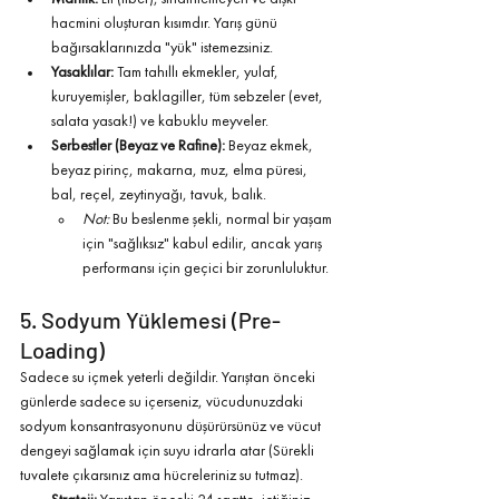
hacmini oluşturan kısımdır. Yarış günü 
bağırsaklarınızda "yük" istemezsiniz.
Yasaklılar:
 Tam tahıllı ekmekler, yulaf, 
kuruyemişler, baklagiller, tüm sebzeler (evet, 
salata yasak!) ve kabuklu meyveler.
Serbestler (Beyaz ve Rafine):
 Beyaz ekmek, 
beyaz pirinç, makarna, muz, elma püresi, 
bal, reçel, zeytinyağı, tavuk, balık.
Not:
 Bu beslenme şekli, normal bir yaşam 
için "sağlıksız" kabul edilir, ancak yarış 
performansı için geçici bir zorunluluktur.
5. Sodyum Yüklemesi (Pre-
Loading)
Sadece su içmek yeterli değildir. Yarıştan önceki 
günlerde sadece su içerseniz, vücudunuzdaki 
sodyum konsantrasyonunu düşürürsünüz ve vücut 
dengeyi sağlamak için suyu idrarla atar (Sürekli 
tuvalete çıkarsınız ama hücreleriniz su tutmaz).