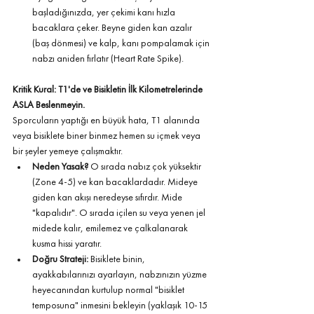
başladığınızda, yer çekimi kanı hızla 
bacaklara çeker. Beyne giden kan azalır 
(baş dönmesi) ve kalp, kanı pompalamak için 
nabzı aniden fırlatır (Heart Rate Spike).
Kritik Kural: T1'de ve Bisikletin İlk Kilometrelerinde 
ASLA Beslenmeyin.
Sporcuların yaptığı en büyük hata, T1 alanında 
veya bisiklete biner binmez hemen su içmek veya 
bir şeyler yemeye çalışmaktır.
Neden Yasak?
 O sırada nabız çok yüksektir 
(Zone 4-5) ve kan bacaklardadır. Mideye 
giden kan akışı neredeyse sıfırdır. Mide 
"kapalıdır". O sırada içilen su veya yenen jel 
midede kalır, emilemez ve çalkalanarak 
kusma hissi yaratır.
Doğru Strateji:
 Bisiklete binin, 
ayakkabılarınızı ayarlayın, nabzınızın yüzme 
heyecanından kurtulup normal "bisiklet 
temposuna" inmesini bekleyin (yaklaşık 10-15 