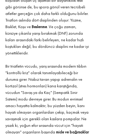
koşudan oluşan üç aşamalı bir dayanıklılık testi 
gibi görünse de, bu spora gönül veren tecrübeli 
atletler gerçeğin çok daha farklı olduğunu bilirler. 
Triatlon aslında dört disiplinden oluşur: Yüzme, 
Bisiklet, Koşu ve 
Beslenme
. Ve çoğu zaman, 
kürsüye çıkanla yarışı bırakmak (DNF) zorunda 
kalan arasındaki farkı belirleyen, ne kadar hızlı 
koştukları değil, bu dördüncü disiplini ne kadar iyi 
yönettikleridir.
Bir triatletin vücudu, yarış sırasında modern tıbbın 
"kontrollü kriz" olarak tanımlayabileceği bir 
duruma girer. Nabız tavan yapıp adrenalin ve 
kortizol (stres hormonları) kana karıştığında, 
vücudun "Savaş ya da Kaç" (Sempatik Sinir 
Sistemi) modu devreye girer. Bu modun evrimsel 
amacı hayatta kalmaktır; bu yüzden beyin, kanı 
hayati olmayan organlardan çekip, kaçmak veya 
savaşmak için gerekli olan kaslara pompalar. Ne 
yazık ki, yoğun efor sırasında vücut için "hayati 
olmayan" organların başında 
mide ve bağırsaklar