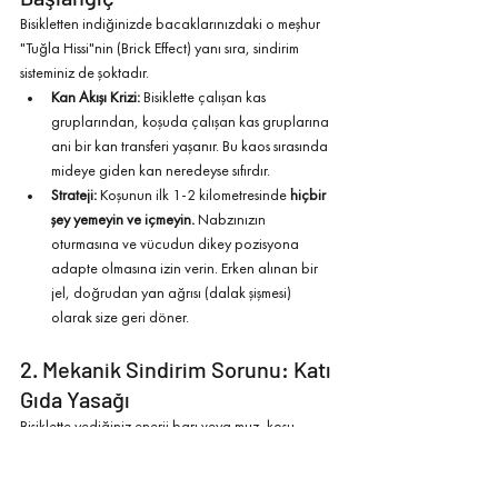
Bisikletten indiğinizde bacaklarınızdaki o meşhur 
"Tuğla Hissi"nin (Brick Effect) yanı sıra, sindirim 
sisteminiz de şoktadır.
Kan Akışı Krizi:
 Bisiklette çalışan kas 
gruplarından, koşuda çalışan kas gruplarına 
ani bir kan transferi yaşanır. Bu kaos sırasında 
mideye giden kan neredeyse sıfırdır.
Strateji:
 Koşunun ilk 1-2 kilometresinde 
hiçbir 
şey yemeyin ve içmeyin.
 Nabzınızın 
oturmasına ve vücudun dikey pozisyona 
adapte olmasına izin verin. Erken alınan bir 
jel, doğrudan yan ağrısı (dalak şişmesi) 
olarak size geri döner.
2. Mekanik Sindirim Sorunu: Katı 
Gıda Yasağı
Bisiklette yediğiniz enerji barı veya muz, koşu 
etabında en büyük düşmanınızdır.
Mekanizma:
 Her adımda vücut yer çekimine 