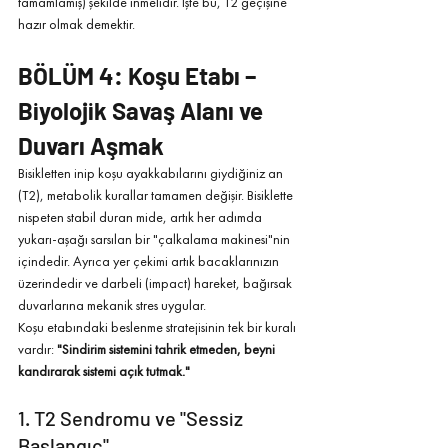
tamamlamış) şekilde inmelidir. İşte bu, T2 geçişine 
hazır olmak demektir.
BÖLÜM 4: Koşu Etabı – 
Biyolojik Savaş Alanı ve 
Duvarı Aşmak
Bisikletten inip koşu ayakkabılarını giydiğiniz an 
(T2), metabolik kurallar tamamen değişir. Bisiklette 
nispeten stabil duran mide, artık her adımda 
yukarı-aşağı sarsılan bir "çalkalama makinesi"nin 
içindedir. Ayrıca yer çekimi artık bacaklarınızın 
üzerindedir ve darbeli (impact) hareket, bağırsak 
duvarlarına mekanik stres uygular.
Koşu etabındaki beslenme stratejisinin tek bir kuralı 
vardır: 
"Sindirim sistemini tahrik etmeden, beyni 
kandırarak sistemi açık tutmak."
1. T2 Sendromu ve "Sessiz 
Başlangıç"