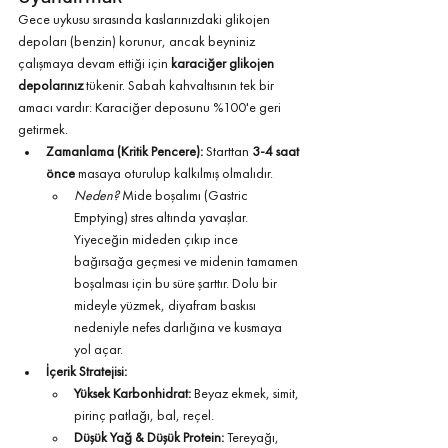
Gece uykusu sırasında kaslarınızdaki glikojen 
depoları (benzin) korunur, ancak beyniniz 
çalışmaya devam ettiği için 
karaciğer glikojen 
depolarınız
 tükenir. Sabah kahvaltısının tek bir 
amacı vardır: Karaciğer deposunu %100'e geri 
getirmek.
Zamanlama (Kritik Pencere):
 Starttan 
3-4 saat 
önce
 masaya oturulup kalkılmış olmalıdır.
Neden?
 Mide boşalımı (Gastric 
Emptying) stres altında yavaşlar. 
Yiyeceğin mideden çıkıp ince 
bağırsağa geçmesi ve midenin tamamen 
boşalması için bu süre şarttır. Dolu bir 
mideyle yüzmek, diyafram baskısı 
nedeniyle nefes darlığına ve kusmaya 
yol açar.
İçerik Stratejisi:
Yüksek Karbonhidrat:
 Beyaz ekmek, simit, 
pirinç patlağı, bal, reçel.
Düşük Yağ & Düşük Protein:
 Tereyağı, 