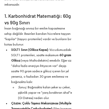
imkansızdır.
1. Karbonhidrat Matematiği: 60g 
vs 90g Sınırı
İnsan bağırsağı sınırsız bir emilim kapasitesine 
sahip değildir. Besinleri kandan hücrelere taşıyan 
"kapılar" (taşıyıcı proteinler) vardır ve bunların bir 
kotası bulunur.
SGLT1 Sınırı (Glikoz Kapısı):
 Vücudumuzdaki 
SGLT1 proteinleri, saatte maksimum 
60 gram 
Glikoz
 (veya Maltodekstrin) emebilir. Eğer siz 
"daha fazla enerjiye ihtiyacım var" deyip 
saatte 90 gram sadece glikoz içeren bir jel 
yerseniz, o fazladan 30 gram emilemez ve 
bağırsakta kalır.
Sonuç:
 Bağırsakta kalan şeker su çeker, 
şişkinlik yapar ve "yarış bıraktıran ishal"e 
(GI Distress) neden olur.
Çözüm: Çoklu Taşıma Mekanizması (Multiple 
Transportable Carbohydrates):
 Eğer Ironman 