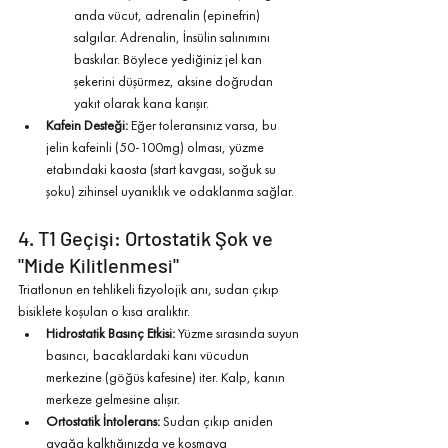
anda vücut, adrenalin (epinefrin) 
salgılar. Adrenalin, İnsülin salınımını 
baskılar. Böylece yediğiniz jel kan 
şekerini düşürmez, aksine doğrudan 
yakıt olarak kana karışır.
Kafein Desteği:
 Eğer toleransınız varsa, bu 
jelin kafeinli (50-100mg) olması, yüzme 
etabındaki kaosta (start kavgası, soğuk su 
şoku) zihinsel uyanıklık ve odaklanma sağlar.
4. T1 Geçişi: Ortostatik Şok ve 
"Mide Kilitlenmesi"
Triatlonun en tehlikeli fizyolojik anı, sudan çıkıp 
bisiklete koşulan o kısa aralıktır.
Hidrostatik Basınç Etkisi:
 Yüzme sırasında suyun 
basıncı, bacaklardaki kanı vücudun 
merkezine (göğüs kafesine) iter. Kalp, kanın 
merkeze gelmesine alışır.
Ortostatik İntolerans:
 Sudan çıkıp aniden 
ayağa kalktığınızda ve koşmaya 