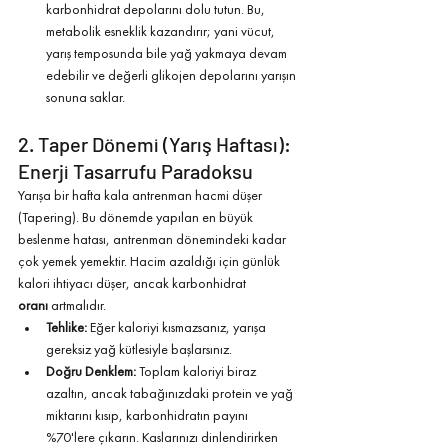
karbonhidrat depolarını dolu tutun. Bu, 
metabolik esneklik kazandırır; yani vücut, 
yarış temposunda bile yağ yakmaya devam 
edebilir ve değerli glikojen depolarını yarışın 
sonuna saklar.
2. Taper Dönemi (Yarış Haftası): 
Enerji Tasarrufu Paradoksu
Yarışa bir hafta kala antrenman hacmi düşer 
(Tapering). Bu dönemde yapılan en büyük 
beslenme hatası, antrenman dönemindeki kadar 
çok yemek yemektir. Hacim azaldığı için günlük 
kalori ihtiyacı düşer, ancak karbonhidrat 
oranı
 artmalıdır.
Tehlike:
 Eğer kaloriyi kısmazsanız, yarışa 
gereksiz yağ kütlesiyle başlarsınız.
Doğru Denklem:
 Toplam kaloriyi biraz 
azaltın, ancak tabağınızdaki protein ve yağ 
miktarını kısıp, karbonhidratın payını 
%70'lere çıkarın. Kaslarınızı dinlendirirken 