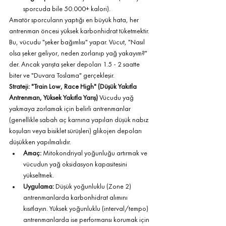
sporcuda bile 50.000+ kalori).
Amatör sporcuların yaptığı en büyük hata, her 
antrenman öncesi yüksek karbonhidrat tüketmektir. 
Bu, vücudu "şeker bağımlısı" yapar. Vücut, "Nasıl 
olsa şeker geliyor, neden zorlanıp yağ yakayım?" 
der. Ancak yarışta şeker depoları 1.5 - 2 saatte 
biter ve "Duvara Toslama" gerçekleşir.
Strateji: "Train Low, Race High" (Düşük Yakıtla 
Antrenman, Yüksek Yakıtla Yarış)
 Vücudu yağ 
yakmaya zorlamak için belirli antrenmanlar 
(genellikle sabah aç karnına yapılan düşük nabız 
koşuları veya bisiklet sürüşleri) glikojen depoları 
düşükken yapılmalıdır.
Amaç:
 Mitokondriyal yoğunluğu artırmak ve 
vücudun yağ oksidasyon kapasitesini 
yükseltmek.
Uygulama:
 Düşük yoğunluklu (Zone 2) 
antrenmanlarda karbonhidrat alımını 
kısıtlayın. Yüksek yoğunluklu (interval/tempo) 
antrenmanlarda ise performansı korumak için 