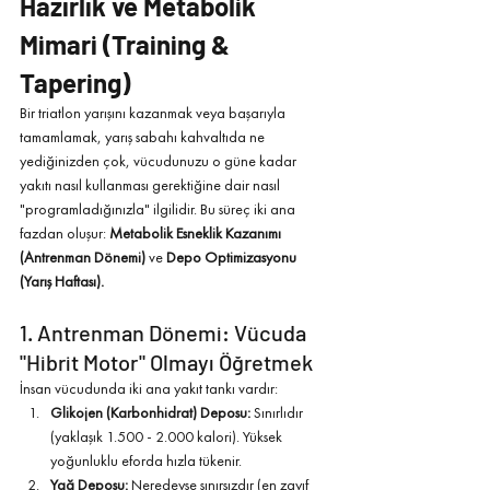
Hazırlık ve Metabolik 
Mimari (Training & 
Tapering)
Bir triatlon yarışını kazanmak veya başarıyla 
tamamlamak, yarış sabahı kahvaltıda ne 
yediğinizden çok, vücudunuzu o güne kadar 
yakıtı nasıl kullanması gerektiğine dair nasıl 
"programladığınızla" ilgilidir. Bu süreç iki ana 
fazdan oluşur: 
Metabolik Esneklik Kazanımı 
(Antrenman Dönemi)
 ve 
Depo Optimizasyonu 
(Yarış Haftası).
1. Antrenman Dönemi: Vücuda 
"Hibrit Motor" Olmayı Öğretmek
İnsan vücudunda iki ana yakıt tankı vardır:
Glikojen (Karbonhidrat) Deposu:
 Sınırlıdır 
(yaklaşık 1.500 - 2.000 kalori). Yüksek 
yoğunluklu eforda hızla tükenir.
Yağ Deposu:
 Neredeyse sınırsızdır (en zayıf 