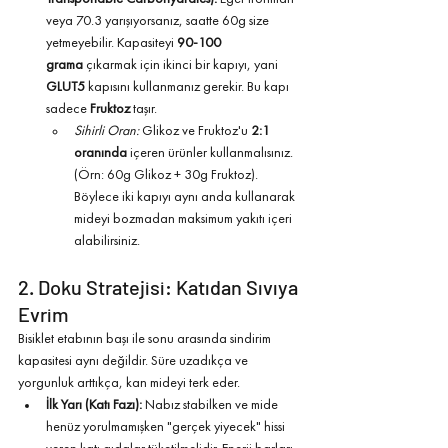
veya 70.3 yarışıyorsanız, saatte 60g size 
yetmeyebilir. Kapasiteyi 
90-100 
grama
 çıkarmak için ikinci bir kapıyı, yani 
GLUT5
 kapısını kullanmanız gerekir. Bu kapı 
sadece 
Fruktoz
 taşır.
Sihirli Oran:
 Glikoz ve Fruktoz'u 
2:1 
oranında
 içeren ürünler kullanmalısınız. 
(Örn: 60g Glikoz + 30g Fruktoz). 
Böylece iki kapıyı aynı anda kullanarak 
mideyi bozmadan maksimum yakıtı içeri 
alabilirsiniz.
2. Doku Stratejisi: Katıdan Sıvıya 
Evrim
Bisiklet etabının başı ile sonu arasında sindirim 
kapasitesi aynı değildir. Süre uzadıkça ve 
yorgunluk arttıkça, kan mideyi terk eder.
İlk Yarı (Katı Fazı):
 Nabız stabilken ve mide 
henüz yorulmamışken "gerçek yiyecek" hissi 