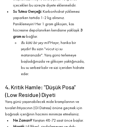
içecekleri bu süreçte diyete eklenmelidir.
Su Tutma Gerçeği:
 Karbonhidrat yüklemesi 
yaparken tartıda 1-2 kg alırsınız. 
Paniklemeyin! Her 1 gram glikojen, kas 
hücresine depolanırken kendisine yaklaşık 
3 
gram su
 bağlar.
Bu kötü bir şey mi?
 Hayır, harika bir 
şeydir! Bu sizin "vücut içi su 
mataranızdır". Yarış günü terlemeye 
başladığınızda ve glikojen yaktığınızda, 
bu su serbest kalır ve sizi içeriden hidrate 
eder.
4. Kritik Hamle: "Düşük Posa" 
(Low Residue) Diyeti
Yarış günü yaşanabilecek mide kramplarının ve 
tuvalet ihtiyacının (GI Distress) önüne geçmek için 
bağırsak içeriğinin hacmini minimize etmelisiniz.
Ne Zaman?
 Yarıştan 48-72 saat önce başlar.
Mantık:
 Lif (fiber), sindirilemeyen ve dışkı 