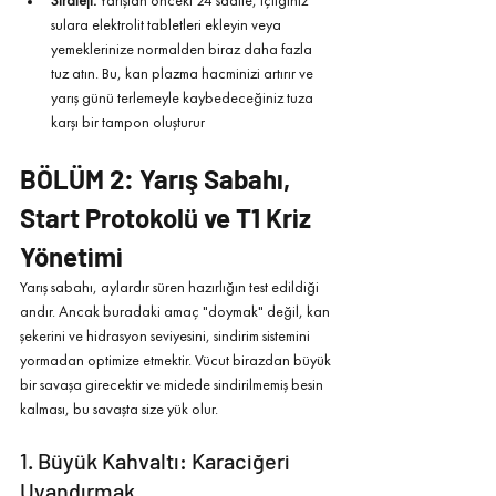
Strateji:
 Yarıştan önceki 24 saatte, içtiğiniz 
sulara elektrolit tabletleri ekleyin veya 
yemeklerinize normalden biraz daha fazla 
tuz atın. Bu, kan plazma hacminizi artırır ve 
yarış günü terlemeyle kaybedeceğiniz tuza 
karşı bir tampon oluşturur
BÖLÜM 2: Yarış Sabahı, 
Start Protokolü ve T1 Kriz 
Yönetimi
Yarış sabahı, aylardır süren hazırlığın test edildiği 
andır. Ancak buradaki amaç "doymak" değil, kan 
şekerini ve hidrasyon seviyesini, sindirim sistemini 
yormadan optimize etmektir. Vücut birazdan büyük 
bir savaşa girecektir ve midede sindirilmemiş besin 
kalması, bu savaşta size yük olur.
1. Büyük Kahvaltı: Karaciğeri 
Uyandırmak