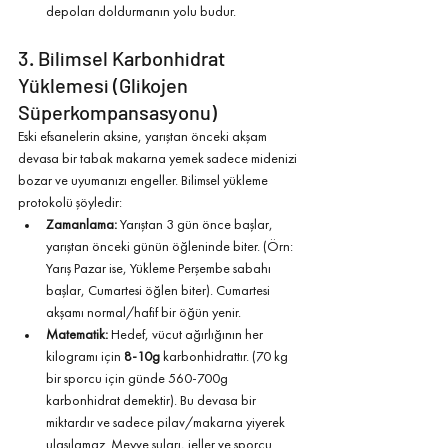
depoları doldurmanın yolu budur.
3. Bilimsel Karbonhidrat 
Yüklemesi (Glikojen 
Süperkompansasyonu)
Eski efsanelerin aksine, yarıştan önceki akşam 
devasa bir tabak makarna yemek sadece midenizi 
bozar ve uyumanızı engeller. Bilimsel yükleme 
protokolü şöyledir:
Zamanlama:
 Yarıştan 3 gün önce başlar, 
yarıştan önceki günün öğleninde biter. (Örn: 
Yarış Pazar ise, Yükleme Perşembe sabahı 
başlar, Cumartesi öğlen biter). Cumartesi 
akşamı normal/hafif bir öğün yenir.
Matematik:
 Hedef, vücut ağırlığının her 
kilogramı için 
8-10g
 karbonhidrattır. (70 kg 
bir sporcu için günde 560-700g 
karbonhidrat demektir). Bu devasa bir 
miktardır ve sadece pilav/makarna yiyerek 
ulaşılamaz. Meyve suları, jeller ve sporcu 