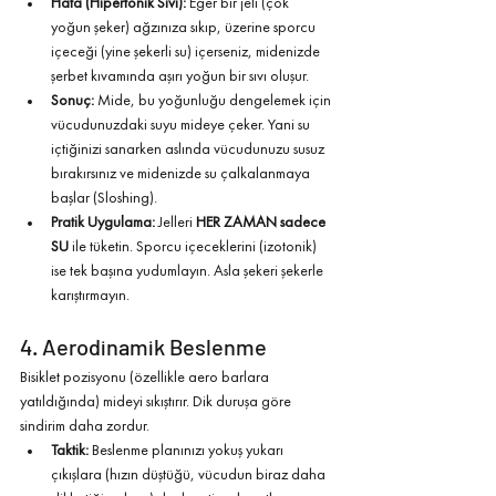
Hata (Hipertonik Sıvı):
 Eğer bir jeli (çok 
yoğun şeker) ağzınıza sıkıp, üzerine sporcu 
içeceği (yine şekerli su) içerseniz, midenizde 
şerbet kıvamında aşırı yoğun bir sıvı oluşur.
Sonuç:
 Mide, bu yoğunluğu dengelemek için 
vücudunuzdaki suyu mideye çeker. Yani su 
içtiğinizi sanarken aslında vücudunuzu susuz 
bırakırsınız ve midenizde su çalkalanmaya 
başlar (Sloshing).
Pratik Uygulama:
 Jelleri 
HER ZAMAN sadece 
SU
 ile tüketin. Sporcu içeceklerini (izotonik) 
ise tek başına yudumlayın. Asla şekeri şekerle 
karıştırmayın.
4. Aerodinamik Beslenme
Bisiklet pozisyonu (özellikle aero barlara 
yatıldığında) mideyi sıkıştırır. Dik duruşa göre 
sindirim daha zordur.
Taktik:
 Beslenme planınızı yokuş yukarı 
çıkışlara (hızın düştüğü, vücudun biraz daha 