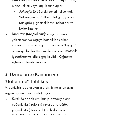
veren katı gıdalar tüketilmelidir. Enerji barları, 
pirinç kekleri veya küçük sandviçler.
Psikolojik Etki:
 Sürekli şekerli jel yutmak 
"tat yorgunluğu" (flavor fatigue) yaratır. 
Katı gıda çiğnemek beyni rahatlatır ve 
tokluk hissi verir.
İkinci Yarı (Sıvı/Jel Fazı):
 Yarışın sonuna 
yaklaşırken ve koşuya hazırlık başlarken 
sindirim zorlaşır. Katı gıdalar midede "taş gibi" 
oturmaya başlar. Bu evrede tamamen 
izotonik 
içeceklere ve jellere
 geçilmelidir. Çiğneme 
eylemi sonlandırılmalıdır.
3. Ozmolarite Kanunu ve 
"Göllenme" Tehlikesi
Mideniz bir laboratuvar gibidir; içine giren sıvının 
yoğunluğunu (ozmolarite) ölçer.
Kural:
 Midedeki sıvı, kan plazmasıyla aynı 
yoğunlukta (İzotonik) veya daha düşük 
yoğunlukta (Hipotonik) ise hızla emilir.