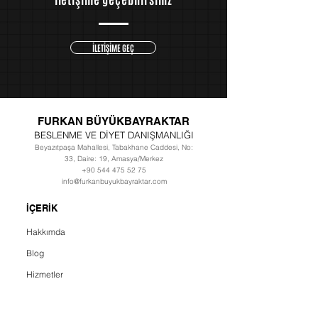
İLETİŞİME GEÇ
FURKAN BÜYÜKBAYRAKTAR
BESLENME VE DİYET DANIŞMANLIĞI
Beyazıtpaşa Mahallesi, Tabakhane Caddesi, No:
33, Daire: 19, Amasya/Merkez
+90 544 475 52 75
info@furkanbuyukbayraktar.com
İÇERİK
Hakkımda
Blog
Hizmetler
Hesaplamalar