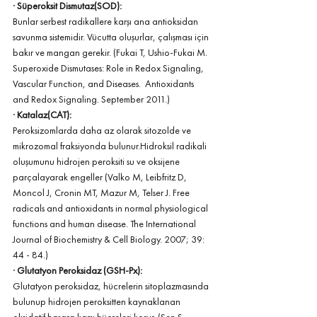
· 
Süperoksit Dismutaz(SOD):
Bunlar serbest radikallere karşı ana antioksidan 
savunma sistemidir. Vücutta oluşurlar, çalışması için 
bakır ve mangan gerekir. (Fukai T, Ushio-Fukai M. 
Superoxide Dismutases: Role in Redox Signaling, 
Vascular Function, and Diseases.  
Antioxidants 
and Redox Signaling
. September 2011.)
· 
Katalaz(CAT): 
Peroksizomlarda daha az olarak sitozolde ve 
mikrozomal fraksiyonda bulunur.Hidroksil radikali 
oluşumunu hidrojen peroksiti su ve oksijene 
parçalayarak engeller (Valko M, Leibfritz D, 
Moncol J, Cronin MT, Mazur M, Telser J. Free 
radicals and antioxidants in normal physiological 
functions and human disease. The International 
Journal of Biochemistry & Cell Biology. 2007; 39: 
44 - 84.)
· 
Glutatyon Peroksidaz (GSH-Px):
Glutatyon peroksidaz, hücrelerin sitoplazmasında 
bulunup hidrojen peroksitten kaynaklanan 