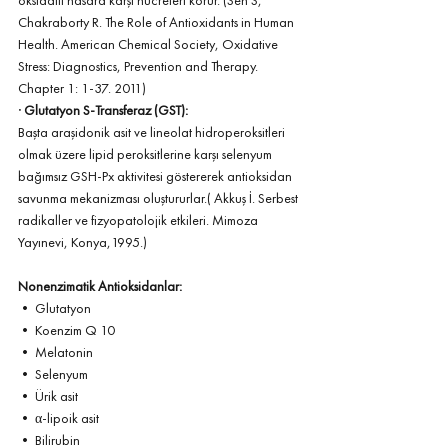
oksidatif hasara karşı hücreleri korur. (Sen S, 
Chakraborty R. The Role of Antioxidants in Human 
Health. American Chemical Society, Oxidative 
Stress: Diagnostics, Prevention and Therapy. 
Chapter 1: 1-37. 2011)
· 
Glutatyon S-Transferaz (GST):
Başta araşidonik asit ve lineolat hidroperoksitleri 
olmak üzere lipid peroksitlerine karşı selenyum 
bağımsız GSH-Px aktivitesi göstererek antioksidan 
savunma mekanizması oluştururlar.( Akkuş İ. Serbest 
radikaller ve fizyopatolojik etkileri. Mimoza 
Yayınevi, Konya,1995.)
Nonenzimatik Antioksidanlar:
• Glutatyon 
• Koenzim Q 10 
• Melatonin 
• Selenyum 
• Ürik asit
• α-lipoik asit 
• Bilirubin