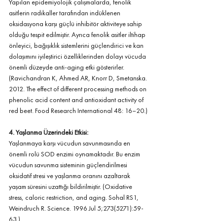
Yapılan epidemiyolojik çalışmalarda, fenolik 
asitlerin radikaller tarafından indüklenen 
oksidasyona karşı güçlü inhibitör aktiviteye sahip 
olduğu tespit edilmiştir. Ayrıca fenolik asitler iltihap 
önleyici, bağışıklık sistemlerini güçlendirici ve kan 
dolaşımını iyileştirici özelliklerinden dolayı vücuda 
önemli düzeyde anti-aging etki gösterirler. 
(Ravichandran K, Ahmed AR, Knorr D, Smetanska. 
2012. The effect of different processing methods on 
phenolic acid content and antioxidant activity of 
red beet. Food Research International 48: 16–20.)
4. Yaşlanma Üzerindeki Etkisi: 
Yaşlanmaya karşı vücudun savunmasında en 
önemli rolü SOD enzimi oynamaktadır. Bu enzim 
vücudun savunma sisteminin güçlendirilmesi 
oksidatif stresi ve yaşlanma oranını azaltarak 
yaşam süresini uzattığı bildirilmiştir. (Oxidative 
stress, caloric restriction, and aging. Sohal RS1, 
Weindruch R. Science. 1996 Jul 5;273(5271):59-
63.)