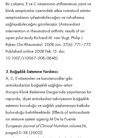
Bir çalışma, E ve C vitamininin enflamatuar yanıt ve 
klinik semptomlar üzerindeki etkisi romatoid artritin 
semptomlarını iyileştirebileceğini ve rahatlama 
sağlayabileceğini görülmüştür. (Antioxidant 
intervention in rheumatoid arthritis: results of an 
open pilot study Richard M. van Vugt, Philip J. 
Rijken Clin Rheumatol. 2008 Jun; 27(6): 771–775. 
Published online 2008 Feb 15. doi: 
10.1007/s10067-008-0848)
3. Bağışıklık Sistemine Yardımcı: 
A, C, E vitaminleri ve karotenoidler gibi 
antioksidanlar bağışıklık sağlığını artırır.
Avrupa Klinik Beslenme Dergisi'nde yayınlanan bir 
raporda, diyet antioksidan takviyesinin bağışıklık 
sistemini koruduğu ve sağlıklı yaşlanmaya katkıda 
bulunduğu belirtilmektedir. (Effects of antioxidants 
on immune system ageing M De la Fuente 
European Journal of Clinical Nutrition
 volume56, 
pagesS5–S8 (2002))