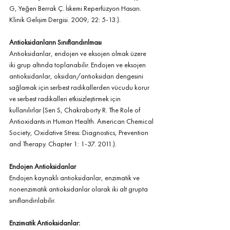
G, Yeğen Berrak Ç. İskemi Reperfüzyon Hasarı. 
Klinik Gelişim Dergisi. 2009; 22: 5-13.).
Antioksidanların Sınıflandırılması 
Antioksidanlar, endojen ve eksojen olmak üzere 
iki grup altında toplanabilir. Endojen ve eksojen 
antioksidanlar, oksidan/antioksidan dengesini 
sağlamak için serbest radikallerden vücudu korur 
ve serbest radikalleri etkisizleştirmek için 
kullanılırlar (Sen S, Chakraborty R. The Role of 
Antioxidants in Human Health. American Chemical 
Society, Oxidative Stress: Diagnostics, Prevention 
and Therapy. Chapter 1: 1-37. 2011.).
Endojen Antioksidanlar 
Endojen kaynaklı antioksidanlar, enzimatik ve 
nonenzimatik antioksidanlar olarak iki alt grupta 
sınıflandırılabilir.
Enzimatik Antioksidanlar: