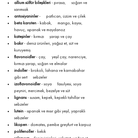
allium sülfür bileşikleri
 - pırasa,      soğan ve 
sarımsak
antosiyaninler
 -      patlıcan, üzüm ve çilek
beta karoten
 - kabak,      mango, kayısı, 
havuç, ıspanak ve maydanoz
kateşinler
 - kırmızı      şarap ve çay
bakır
 - deniz ürünleri, yağsız et, süt ve      
kuruyemiş
flavonoidler
 - çay,      yeşil çay, narenciye, 
kırmızı şarap, soğan ve elmalar
indoller
 - brokoli, lahana ve karnabahar 
gibi sert      sebzeler
izoflavonoidler
 - soya      fasulyesi, soya 
peyniri, mercimek, bezelye ve süt
lignans
 - susam, kepek, kepekli tahıllar ve      
sebzeler
lutein
 - ıspanak ve mısır gibi yeşil, yapraklı      
sebzeler
likopen
 - domates, pembe greyfurt ve karpuz
polifenoller
 - kekik