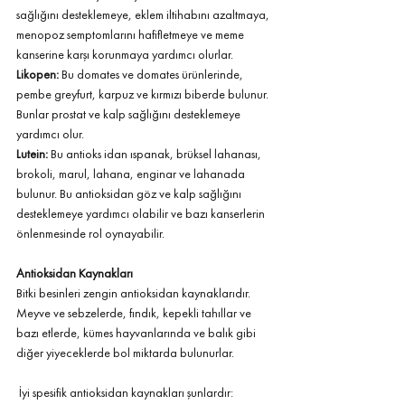
sağlığını desteklemeye, eklem iltihabını azaltmaya, 
menopoz semptomlarını hafifletmeye ve meme 
kanserine karşı korunmaya yardımcı olurlar.
Likopen: 
Bu domates ve domates ürünlerinde, 
pembe greyfurt, karpuz ve kırmızı biberde bulunur. 
Bunlar prostat ve kalp sağlığını desteklemeye 
yardımcı olur.
Lutein: 
Bu antioks idan ıspanak, brüksel lahanası, 
brokoli, marul, lahana, enginar ve lahanada 
bulunur. Bu antioksidan göz ve kalp sağlığını 
desteklemeye yardımcı olabilir ve bazı kanserlerin 
önlenmesinde rol oynayabilir.
Antioksidan Kaynakları
Bitki besinleri zengin antioksidan kaynaklarıdır. 
Meyve ve sebzelerde, fındık, kepekli tahıllar ve 
bazı etlerde, kümes hayvanlarında ve balık gibi 
diğer yiyeceklerde bol miktarda bulunurlar. 
 İyi spesifik antioksidan kaynakları şunlardır: