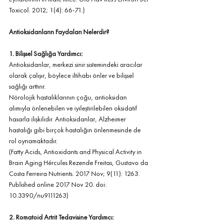
Toxicol. 2012; 1(4): 66-71.)
Antioksidanların Faydaları Nelerdir?
1. Bilişsel Sağlığa Yardımcı: 
Antioksidanlar, merkezi sinir sistemindeki aracılar 
olarak çalışır, böylece iltihabı önler ve bilişsel 
sağlığı arttırır. 
Nörolojik hastalıklarının çoğu, antioksidan 
alımıyla önlenebilen ve iyileştirilebilen oksidatif 
hasarla ilişkilidir. Antioksidanlar, Alzheimer 
hastalığı gibi birçok hastalığın önlenmesinde de 
rol oynamaktadır. 
(Fatty Acids, Antioxidants and Physical Activity in 
Brain Aging Hércules Rezende Freitas, Gustavo da 
Costa Ferreira Nutrients. 2017 Nov; 9(11): 1263. 
Published online 2017 Nov 20. doi: 
10.3390/nu9111263)
2. Romatoid Artrit Tedavisine Yardımcı: 