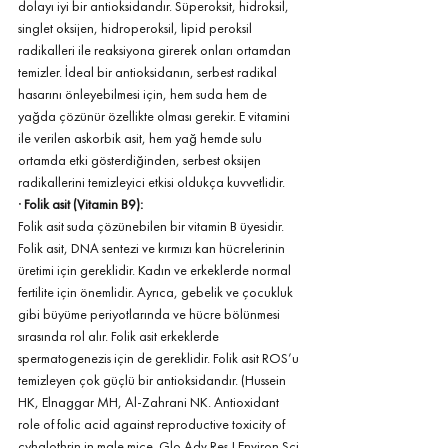
dolayı iyi bir antioksidandır. Süperoksit, hidroksil, 
singlet oksijen, hidroperoksil, lipid peroksil 
radikalleri ile reaksiyona girerek onları ortamdan 
temizler. İdeal bir antioksidanın, serbest radikal 
hasarını önleyebilmesi için, hem suda hem de 
yağda çözünür özellikte olması gerekir. E vitamini 
ile verilen askorbik asit, hem yağ hemde sulu 
ortamda etki gösterdiğinden, serbest oksijen 
radikallerini temizleyici etkisi oldukça kuvvetlidir.
· 
Folik asit (Vitamin B9):
Folik asit suda çözünebilen bir vitamin B üyesidir. 
Folik asit, DNA sentezi ve kırmızı kan hücrelerinin 
üretimi için gereklidir. Kadın ve erkeklerde normal 
fertilite için önemlidir. Ayrıca, gebelik ve çocukluk 
gibi büyüme periyotlarında ve hücre bölünmesi 
sırasında rol alır. Folik asit erkeklerde 
spermatogenezis için de gereklidir. Folik asit ROS’u 
temizleyen çok güçlü bir antioksidandır. (Hussein 
HK, Elnaggar MH, Al-Zahrani NK. Antioxidant 
role of folic acid against reproductive toxicity of 
cyhalothrin in male mice. Glo Adv Res J Environ Sci 