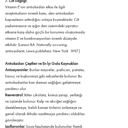
7. Cilt Sağlığı: 
Vitamin E’nin antioksidan etkisi ile ilgili 
araştırmaların önemli kısmı, deri antioksidan 
kapasitesini arttırdığını ortaya koymaktadır. Cilt 
yaşlanmasına ve ışığın deri üzerindeki yıpratıcı 
etkisine karşı daha güçlü bir korunma oluşturmada 
vitamin E ve kombinasyonları önemli düzeyde 
etkilidir. (Larson RA. Naturally occuring 
antioxidants. Lewis publishers. New York. 1997.)
Antioksidan Çeşitleri ve En İyi Gıda Kaynakları
Antosiyaninler: 
Bunlar meyveler, patlıcan, patates, 
havuç ve kuşkonmaz gibi sebzelerde bulunur. Bu 
antioksidanlar kan damarı sağlığını geliştirmeye 
yardımcı olur. 
Resveratrol: 
Bitter çikolata, kırmızı şarap, yerfıstığı 
ve üzümde bulunur. Kalp ve akciğer sağlığını 
desteklemeye, belirli kanser türlerini önlemeye ve 
genel olarak iltihabı azaltmaya yardımcı oldukları 
görülmüştür.
Izoflavonlar: 
Soya fasulyesinde bulunurlar. Kemik 