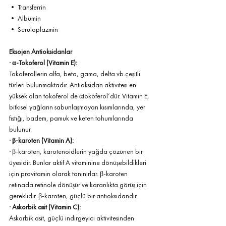
• Transferrin 
• Albümin 
• Seruloplazmin
Eksojen Antioksidanlar 
· 
α-Tokoferol (Vitamin E): 
Tokoferollerin alfa, beta, gama, delta vb.çeşitli 
türleri bulunmaktadır. Antioksidan aktivitesi en 
yüksek olan tokoferol de αtokoferol’dür. Vitamin E, 
bitkisel yağların sabunlaşmayan kısımlarında, yer 
fıstığı, badem, pamuk ve keten tohumlarında 
bulunur.
· 
β-karoten (Vitamin A):
· β-karoten, karotenoidlerin yağda çözünen bir 
üyesidir. Bunlar aktif A vitaminine dönüşebildikleri 
için provitamin olarak tanınırlar. β-karoten 
retinada retinole dönüşür ve karanlıkta görüş için 
gereklidir. β-karoten, güçlü bir antioksidandır. 
· 
Askorbik asit (Vitamin C):
Askorbik asit, güçlü indirgeyici aktivitesinden 