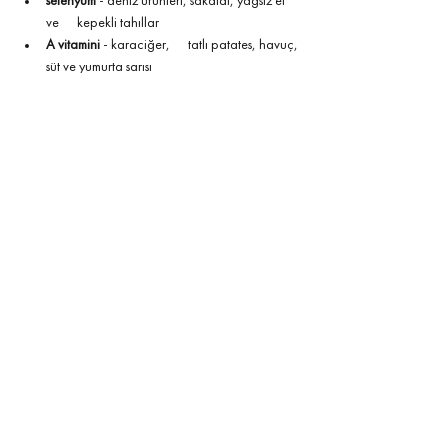
selenyum
 - deniz ürünleri, sakatat, yağsız et 
ve      kepekli tahıllar
A vitamini
 - karaciğer,      tatlı patates, havuç, 
süt ve yumurta sarısı
C vitamini
 -      portakal, frenk üzümü, kivi, 
mango, brokoli, ıspanak
E vitamini
 - avokado,      fındık, tohum ve 
kepekli tahıllar
Gıdadaki Antioksidan İçeriği Belirlemek İçin:
Herhangi bir gıdadaki antioksidan içeriği, ORAC 
skoru ile ölçülür. Oksijen Radikal Absorbans 
Kapasitesi olarak adlandırılan ORAC skoru, belirli 
bir gıda maddesinin toplam antioksidan 
kapasitesini belirler. Skor arttıkça, antioksidan 
kapasite o kadar artar. 
Güncel Konularda Beslenme