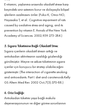
E vitamini, yaşlanma sırasında oksidatif strese karşı 
beyindeki sinir sistemini korur ve dolayısıyla bilişsel 
işlevlerin azalmasını önler. (Fukui K, Omoi NO, 
Hayasaka T, et al.: Cognitive impairment of rats 
caused by oxidative stress and aging, and its 
prevention by vitamin E. Annals of the New York 
Academy of Sciences. 2002;959:275-284.)
5. Sigara Tüketimine Bağlı Oksidatif Stres: 
Sigara içenlerin oksidatif stresin arttığı ve 
antioksidan aktivitesinin azaldığı gözlendiği 
görülmüştür. Meyve ve sebze tüketiminin sigara 
içenler için koruyucu bir strateji olabileceğini 
göstermiştir. (The interaction of cigarette smoking 
and antioxidants. Part I: diet and carotenoids Kelly 
GS Altern Med Rev. 2002 Oct;7(5):370-88.) 
6. Göz Sağlığı: 
Antioksidan tüketimi yaşa bağlı makula 
dejenerasyonunun ve diğer görme sorunlarının 