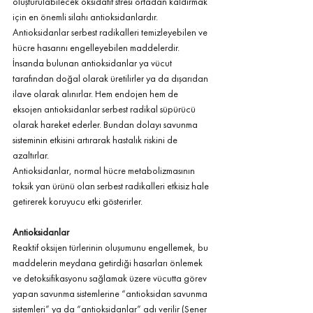
oluşturulabilecek oksidatif stresi ortadan kaldırmak 
için en önemli silahı antioksidanlardır. 
Antioksidanlar serbest radikalleri temizleyebilen ve 
hücre hasarını engelleyebilen maddelerdir. 
İnsanda bulunan antioksidanlar ya vücut 
tarafından doğal olarak üretilirler ya da dışarıdan 
ilave olarak alınırlar. Hem endojen hem de 
eksojen antioksidanlar serbest radikal süpürücü 
olarak hareket ederler. Bundan dolayı savunma 
sisteminin etkisini artırarak hastalık riskini de 
azaltırlar.
Antioksidanlar, normal hücre metabolizmasının 
toksik yan ürünü olan serbest radikalleri etkisiz hale 
getirerek koruyucu etki gösterirler.
Antioksidanlar 
Reaktif oksijen türlerinin oluşumunu engellemek, bu 
maddelerin meydana getirdiği hasarları önlemek 
ve detoksifikasyonu sağlamak üzere vücutta görev 
yapan savunma sistemlerine “antioksidan savunma 
sistemleri” ya da “antioksidanlar” adı verilir (Şener 