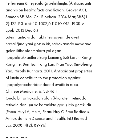
ilerlemesini önleyebildiği belirtilmiştir. (Antioxidants 
and vision health: facts and fiction. Grover AK1, 
Samson SE. Mol Cell Biochem. 2014 Mar;388(1-
2):173-83. doi: 10.1007/s11010-013-1908-z. 
Epub 2013 Dec 6.) 
Lutein, antioksidan aktivitesi sayesinde üveit 
hastalığına yani gözün iris, tabakasında meydana 
gelen iltihaplanmalara yol açan 
lipopolisakkaritlere karşı kısmen gözü korur. (Rong-
Rong He, Bun Tsoi, Fang Lan, Nan Yao, Xin-Sheng 
Yao, Hiroshi Kurihara. 2011. Antioxidant properties 
of lutein contribute to the protection against 
lipopolysaccharideinduced uveitis in mice. 
Chinese Medicine, 6: 38-46 )
Güçlü bir antioksidan olan β-karoten, retinada 
retinole dönüşür ve karanlıkta görüş için gereklidir. 
(Pham-Huy LA, He H, Pham-Huy C. Free Radicals, 
Antioxidants in Disease and Health. Int J Biomed 
Sci. 2008; 4(2): 89-96)